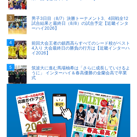
男子3日目（8/7）決勝トーナメント3、4回戦全12
試合結果と最終日（8/8）の試合予定【近畿インタ
ーハイ2026】
前回大会王者の鎮西高らすべてのシード校がベスト
4入り 大会最終日の勝負の行方は【近畿インターハ
イ2026】
筑波大に進む馬場柚希は「さらに成長していけるよ
うに」 インターハイ＆春高優勝の金蘭会高で卒業
式