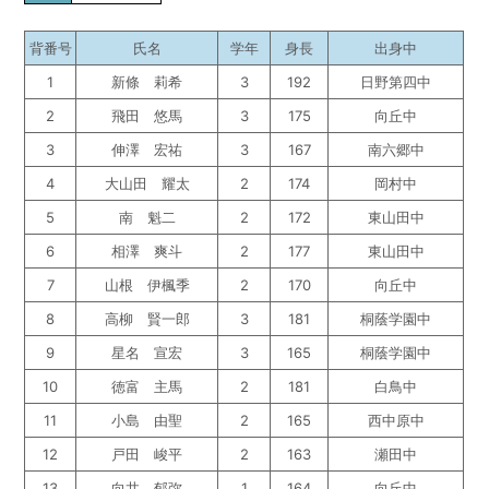
背番号
氏名
学年
身長
出身中
1
新條 莉希
3
192
日野第四中
2
飛田 悠馬
3
175
向丘中
3
伸澤 宏祐
3
167
南六郷中
4
大山田 耀太
2
174
岡村中
5
南 魁二
2
172
東山田中
6
相澤 爽斗
2
177
東山田中
7
山根 伊楓季
2
170
向丘中
8
高柳 賢一郎
3
181
桐蔭学園中
9
星名 宣宏
3
165
桐蔭学園中
10
徳富 主馬
2
181
白鳥中
11
小島 由聖
2
165
西中原中
12
戸田 峻平
2
163
瀬田中
13
向井 郁弥
1
164
向丘中