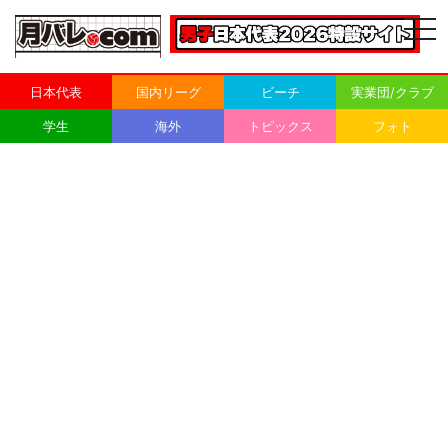
togg
navi
日本代表
国内リーグ
ビーチ
実業団/クラブ
学生
海外
トピックス
フォト