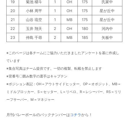
19
菊池 櫂斗
1
OH
175
氏家中
20
小林 周平
1
OH
175
星が丘中
21
山谷 琉空
1
MB
175
星が丘中
22
玉井 翔天
2
OH
180
河内中
23
仲島 千尋
2
MB
185
矢板中
※このページは各チームにご協力いただきましたアンケートを基に作成し
ています
※集合写真はチーム提供です。一切の複製、転載を禁止します
※背番号〇囲み数字の選手はキャプテン
※ポジション表記：OH＝アウトサイドヒッター、OP＝オポジット、MB＝
ミドルブロッカー、S＝セッター、L＝リベロ、R＝レシーバー、RS＝リリ
ーフサーバー、M＝マネジャー
月刊バレーボールのバックナンバーは
コチラ
から！