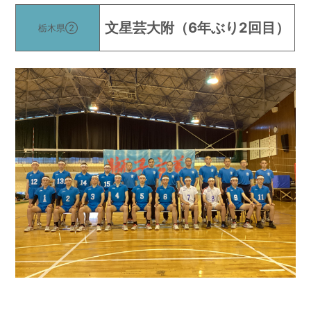
文星芸大附
（6年ぶり2回目）
栃木県②