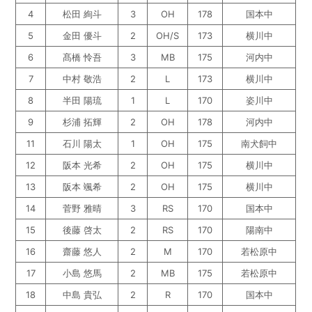
4
松田 絢斗
3
OH
178
国本中
5
金田 優斗
2
OH/S
173
横川中
6
髙橋 怜吾
3
MB
175
河内中
7
中村 敬浩
2
L
173
横川中
8
半田 陽琉
1
L
170
姿川中
9
杉浦 拓輝
2
OH
178
河内中
11
石川 陽太
1
OH
175
南犬飼中
12
阪本 光希
2
OH
175
横川中
13
阪本 颯希
2
OH
175
横川中
14
菅野 雅晴
3
RS
170
国本中
15
後藤 啓太
2
RS
170
陽南中
16
齋藤 悠人
2
M
170
若松原中
17
小島 悠馬
2
MB
175
若松原中
18
中島 貴弘
2
R
170
国本中