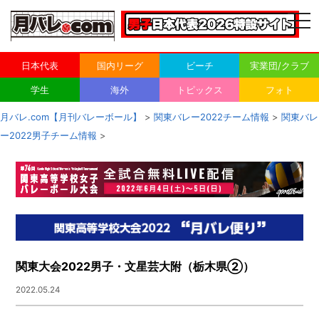
togg
navi
日本代表
国内リーグ
ビーチ
実業団/クラブ
学生
海外
トピックス
フォト
月バレ.com【月刊バレーボール】
>
関東バレー2022チーム情報
>
関東バレ
ー2022男子チーム情報
>
関東大会2022男子・文星芸大附（栃木県②）
2022.05.24