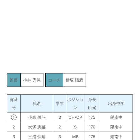
監督
小林 秀晃
コーチ
横塚 陽彦
背番
ポジショ
身長
氏名
学年
出身中学
号
ン
(cm)
①
小森 優斗
3
OH/OP
175
陽南中
2
大塚 恵都
2
S
170
陽南中
3
三浦 快晴
3
MB
175
陽南中