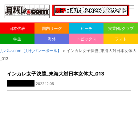
togg
navi
日本代表
国内リーグ
ビーチ
実業団/クラブ
学生
海外
トピックス
フォト
月バレ.com【月刊バレーボール】
> インカレ女子決勝_東海大対日本女体大
_013
インカレ女子決勝_東海大対日本女体大_013
2022.12.05