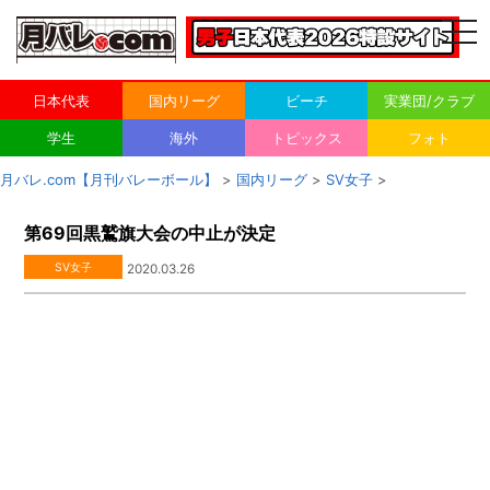
togg
navi
日本代表
国内リーグ
ビーチ
実業団/クラブ
学生
海外
トピックス
フォト
月バレ.com【月刊バレーボール】
>
国内リーグ
>
SV女子
>
第69回黒鷲旗大会の中止が決定
SV女子
2020.03.26