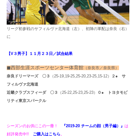
リーグ初参戦のサフィルヴァ北海道（左）、初陣の軍配は奈良（右）
に
【V３男子】１１月２３日／試合結果
◼︎西部生涯スポーツセンター
体育館
（奈良市／奈良県）
奈良ドリーマーズ
〇３
（25-19,19-25,25-20,23-25,15-12）
２● サ
フィルヴァ北海道
近畿クラブスフィーダ
〇３
（25-22,25-23,25-23）
０● トヨタモビ
リティ東京スパークル
シーズンのお供にこの一冊！
『2019-20 チームの顔（男子編）』
は
好評発売中!!
ご購入はこちら
。