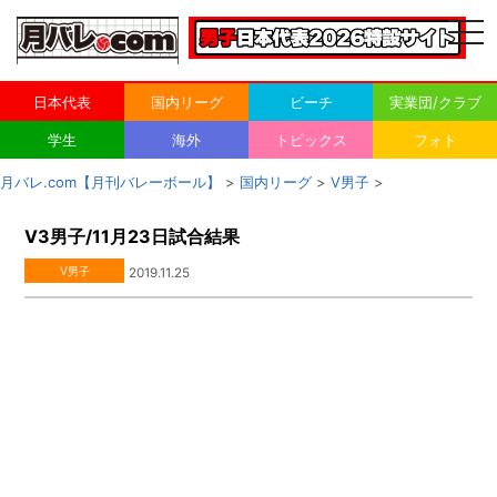
togg
navi
日本代表
国内リーグ
ビーチ
実業団/クラブ
学生
海外
トピックス
フォト
月バレ.com【月刊バレーボール】
>
国内リーグ
>
V男子
>
V3男子/11月23日試合結果
V男子
2019.11.25