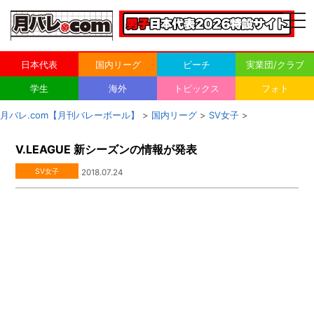
togg
navi
日本代表
国内リーグ
ビーチ
実業団/クラブ
学生
海外
トピックス
フォト
月バレ.com【月刊バレーボール】
>
国内リーグ
>
SV女子
>
V.LEAGUE 新シーズンの情報が発表
SV女子
2018.07.24