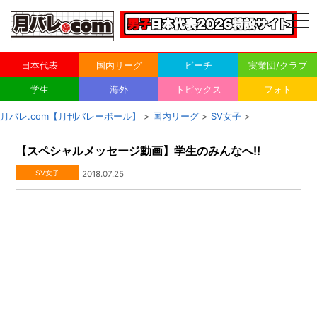
togg
navi
日本代表
国内リーグ
ビーチ
実業団/クラブ
学生
海外
トピックス
フォト
月バレ.com【月刊バレーボール】
>
国内リーグ
>
SV女子
>
【スペシャルメッセージ動画】学生のみんなへ!!
SV女子
2018.07.25