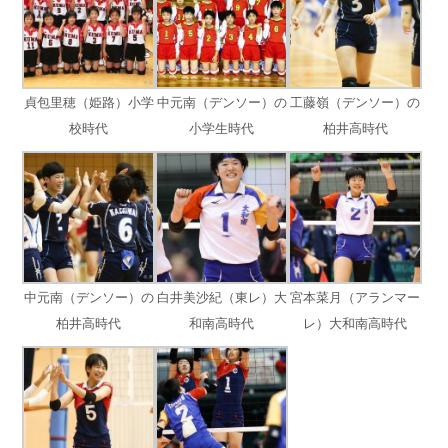
貞包里穂（姫路）小学
中元南（デンソー）の
工藤嶺（デンソー）の
校時代
小学生時代
柏井高時代
中元南（デンソー）の
白井美沙紀（東レ）大
宮本菜月（アランマー
柏井高時代
和南高時代
レ）大和南高時代