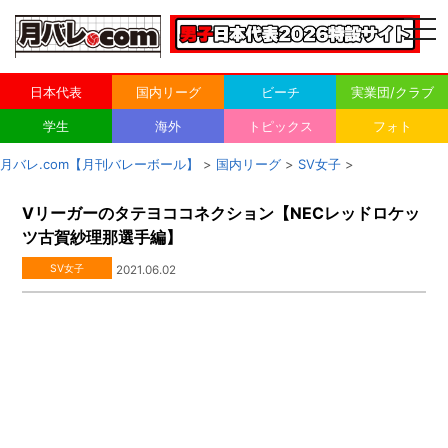
togg
navi
日本代表
国内リーグ
ビーチ
実業団/クラブ
学生
海外
トピックス
フォト
月バレ.com【月刊バレーボール】
>
国内リーグ
>
SV女子
>
Vリーガーのタテヨココネクション【NECレッドロケッ
ツ古賀紗理那選手編】
SV女子
2021.06.02