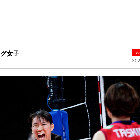
ーグ女子
女
202