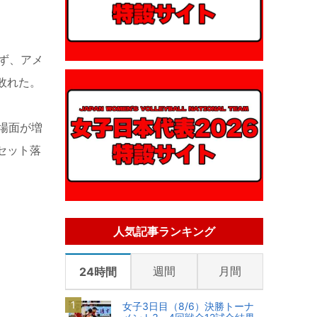
ず、アメ
敗れた。
場面が増
セット落
人気記事ランキング
週間
月間
24時間
女子3日目（8/6）決勝トーナ