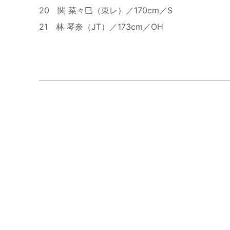
20 関 菜々巳（東レ）／170cm／S
21 林 琴奈（JT）／173cm／OH