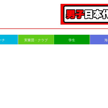
ーチ
実業団・クラブ
学生
海