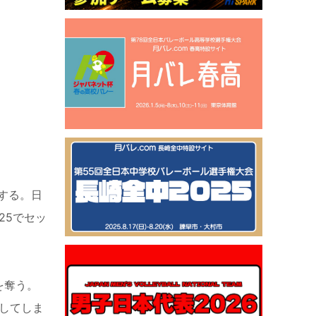
する。日
25でセッ
を奪う。
としてしま