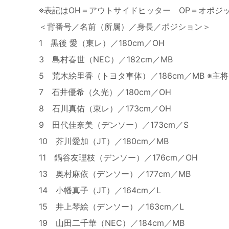
※表記はOH＝アウトサイドヒッター OP＝オポジ
＜背番号／名前（所属）／身長／ポジション＞
1 黒後 愛（東レ）／180cm／OH
3 島村春世（NEC）／182cm／MB
5 荒木絵里香（トヨタ車体）／186cm／MB ※主将
7 石井優希（久光）／180cm／OH
8 石川真佑（東レ）／173cm／OH
9 田代佳奈美（デンソー）／173cm／S
10 芥川愛加（JT）／180cm／MB
11 鍋谷友理枝（デンソー）／176cm／OH
13 奥村麻依（デンソー）／177cm／MB
14 小幡真子（JT）／164cm／L
15 井上琴絵（デンソー）／163cm／L
19 山田二千華（NEC）／184cm／MB