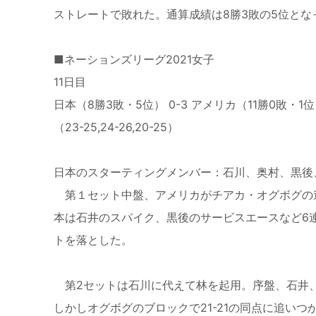
ストレートで敗れた。通算成績は8勝3敗の5位となっ
■ネーションズリーグ2021女子
11日目
日本（8勝3敗・5位） 0-3 アメリカ（11勝0敗・1
（23-25,24-26,20-25）
日本のスターティングメンバー：石川、奥村、黒後
第１セット中盤、アメリカがチアカ・オグボグの
本は石井のスパイク、黒後のサービスエースなど6連続
トを落とした。
第2セットは石川に代えて林を起用。序盤、石井
しかしオグボグのブロックで21-21の同点に追い