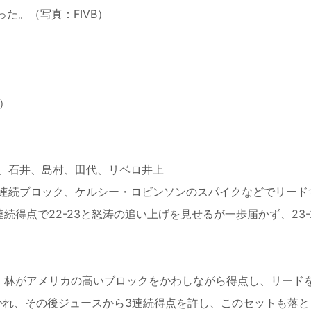
た。（写真：FIVB）
位）
、石井、島村、田代、リベロ井上
連続ブロック、ケルシー・ロビンソンのスパイクなどでリード
得点で22-23と怒涛の追い上げを見せるが一歩届かず、23-
、林がアメリカの高いブロックをかわしながら得点し、リード
つかれ、その後ジュースから3連続得点を許し、このセットも落