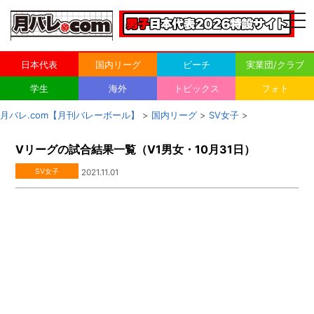
togg
navi
日本代表
国内リーグ
ビーチ
実業団/クラブ
学生
海外
トピックス
フォト
月バレ.com【月刊バレーボール】
>
国内リーグ
>
SV女子
>
Vリーグの試合結果一覧（V1男女・10月31日）
SV女子
2021.11.01