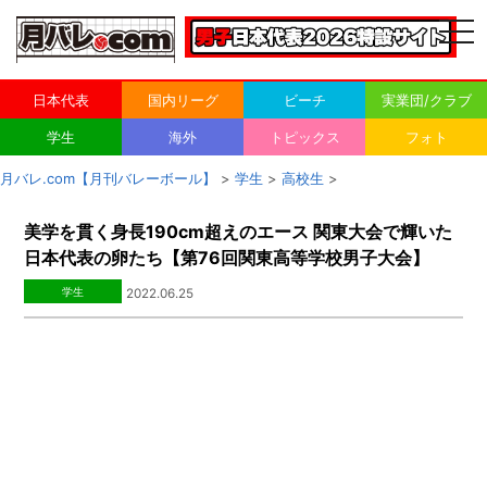
togg
navi
日本代表
国内リーグ
ビーチ
実業団/クラブ
学生
海外
トピックス
フォト
月バレ.com【月刊バレーボール】
>
学生
>
高校生
>
美学を貫く身長190cm超えのエース 関東大会で輝いた
日本代表の卵たち【第76回関東高等学校男子大会】
学生
2022.06.25