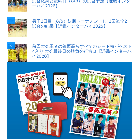
試合結果と最終日（8/8）の試合予定【近畿インタ
ーハイ2026】
男子2日目（8/6）決勝トーナメント1、2回戦全21
試合の結果【近畿インターハイ2026】
前回大会王者の鎮西高らすべてのシード校がベスト
4入り 大会最終日の勝負の行方は【近畿インターハ
イ2026】