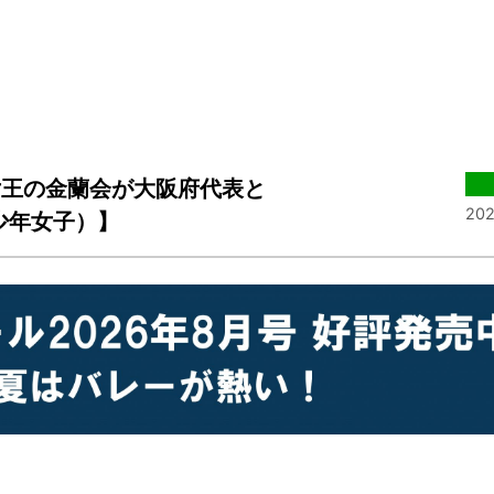
女王の金蘭会が大阪府代表と
202
少年女子）】