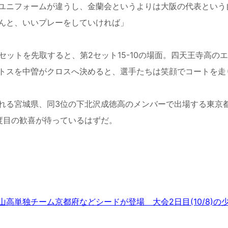
ユニフォームが違うし、金蘭会というよりは大阪の代表という
んと、いいプレーをしていければ」
ットを先取すると、第2セット15-10の場面。四天王寺高の
トスを中曽がクロスへ決めると、選手たちは笑顔でコートを走
れる宮城県、同3位の下北沢成徳高のメンバーで出場する東京
度目の歓喜が待っているはずだ。
高単独チーム京都府などシードが登場 大会2日目(10/8)の