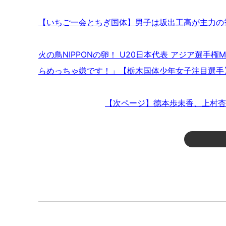
【いちご一会とちぎ国体】男子は坂出工高が主力の香
火の鳥NIPPONの卵！ U20日本代表 アジア選
らめっちゃ嫌です！」【栃木国体少年女子注目選手
【次ページ】德本歩未香、上村杏