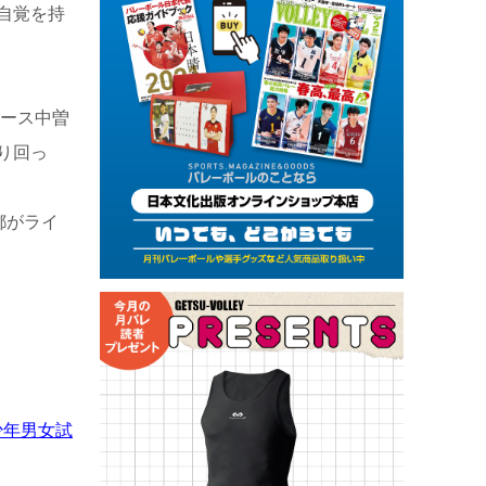
自覚を持
エース中曽
り回っ
都がライ
少年男女試