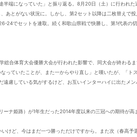
途半端になっていた」と振り返る。8月20日（土）に行われた
し、あとがない状況に。しかし、第2セット以降は二枚替えで投
6-24でセットを連取。続く和歌山県戦で快勝し、第1代表の
私学総合体育大会優勝大会が行われた影響で、同大会が終わるま
つなっていたことが、また一からやり直し」と嘆いたが、「ト
だ遠慮している気がするけど、お互いインターハイに出たメン
ーナ姫路）が1年生だった2014年度以来の三冠への期待が高
いいけど、今はまだ一つ勝っただけですから。また次（春高予