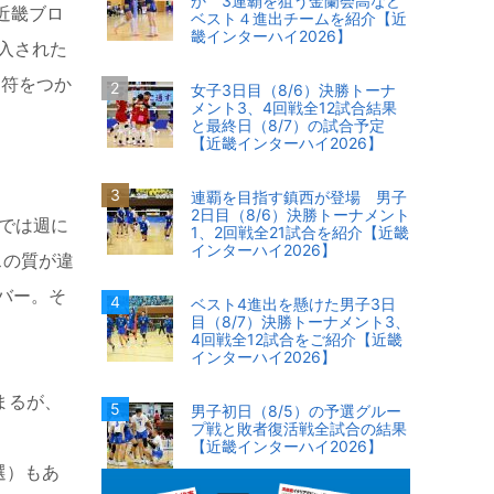
か 3連覇を狙う金蘭会高など
近畿ブロ
ベスト４進出チームを紹介【近
畿インターハイ2026】
入された
切符をつか
女子3日目（8/6）決勝トーナ
メント3、4回戦全12試合結果
と最終日（8/7）の試合予定
【近畿インターハイ2026】
連覇を目指す鎮西が登場 男子
2日目（8/6）決勝トーナメント
では週に
1、2回戦全21試合を紹介【近畿
インターハイ2026】
スの質が違
バー。そ
ベスト4進出を懸けた男子3日
目（8/7）決勝トーナメント3、
4回戦全12試合をご紹介【近畿
インターハイ2026】
まるが、
男子初日（8/5）の予選グルー
プ戦と敗者復活戦全試合の結果
【近畿インターハイ2026】
選）もあ