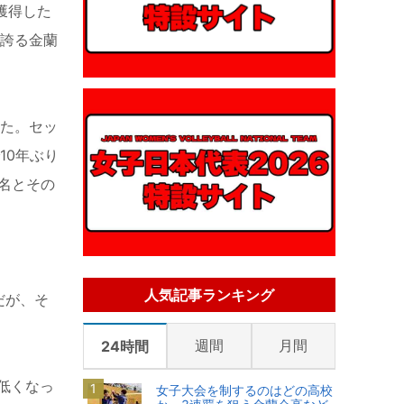
獲得した
を誇る金蘭
。
た。セッ
10年ぶり
名とその
人気記事ランキング
だが、そ
週間
月間
24時間
低くなっ
女子大会を制するのはどの高校