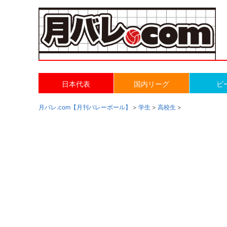
日本代表
国内リーグ
ビ
月バレ.com【月刊バレーボール】
>
学生
>
高校生
>