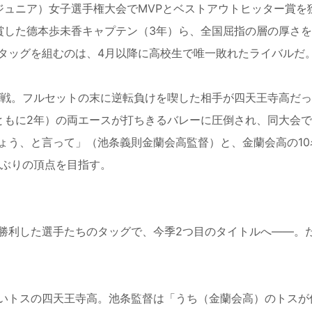
（ジュニア）女子選手権大会でMVPとベストアウトヒッター賞を
賞した德本歩未香キャプテン（3年）ら、全国屈指の層の厚さ
タッグを組むのは、4月以降に高校生で唯一敗れたライバルだ
戦。フルセットの末に逆転負けを喫した相手が四天王寺高だっ
ともに2年）の両エースが打ちきるバレーに圧倒され、同大会で
ょう、と言って」（池条義則金蘭会高監督）と、金蘭会高の10
年ぶりの頂点を目指す。
勝利した選手たちのタッグで、今季2つ目のタイトルへ――。
いトスの四天王寺高。池条監督は「うち（金蘭会高）のトスが