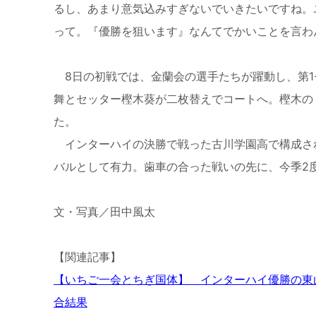
るし、あまり意気込みすぎないでいきたいですね。
って。『優勝を狙います』なんてでかいことを言わ
8日の初戦では、金蘭会の選手たちが躍動し、第1セ
舞とセッター樫木葵が二枚替えでコートへ。樫木の
た。
インターハイの決勝で戦った古川学園高で構成さ
バルとして有力。歯車の合った戦いの先に、今季2
文・写真／田中風太
【関連記事】
【いちご一会とちぎ国体】 インターハイ優勝の東山
合結果