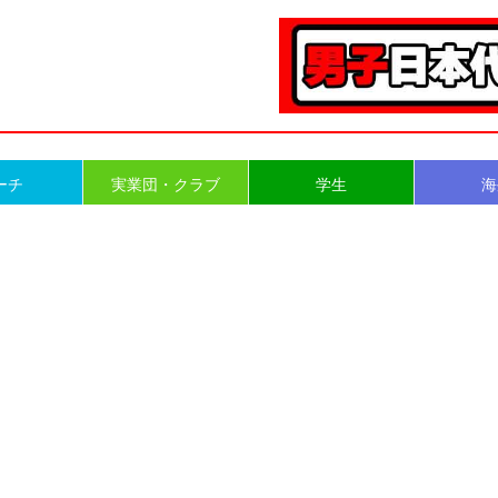
ーチ
実業団・クラブ
学生
海