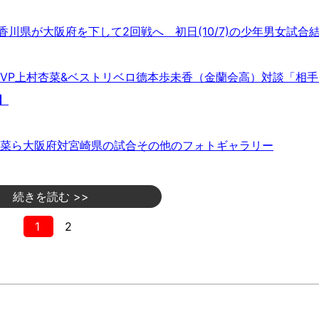
川県が大阪府を下して2回戦へ 初日(10/7)の少年男女試合
手権MVP上村杏菜&ベストリベロ德本歩未香（金蘭会高）対談「相
】
菜ら大阪府対宮崎県の試合その他のフォトギャラリー
続きを読む >>
1
2