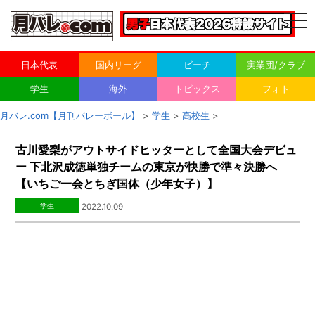
togg
navi
日本代表
国内リーグ
ビーチ
実業団/クラブ
学生
海外
トピックス
フォト
月バレ.com【月刊バレーボール】
>
学生
>
高校生
>
古川愛梨がアウトサイドヒッターとして全国大会デビュ
ー 下北沢成徳単独チームの東京が快勝で準々決勝へ
【いちご一会とちぎ国体（少年女子）】
学生
2022.10.09