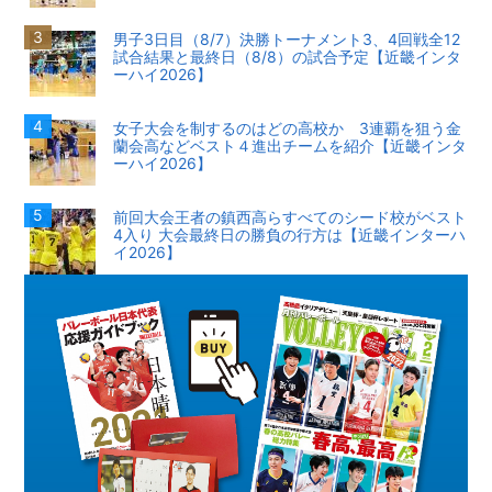
男子3日目（8/7）決勝トーナメント3、4回戦全12
試合結果と最終日（8/8）の試合予定【近畿インタ
ーハイ2026】
女子大会を制するのはどの高校か 3連覇を狙う金
蘭会高などベスト４進出チームを紹介【近畿インタ
ーハイ2026】
前回大会王者の鎮西高らすべてのシード校がベスト
4入り 大会最終日の勝負の行方は【近畿インターハ
イ2026】