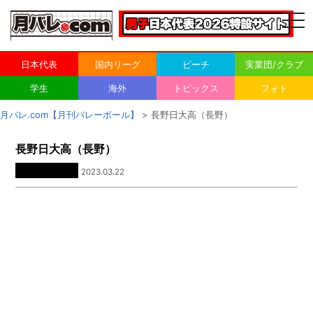
togg
navi
日本代表
国内リーグ
ビーチ
実業団/クラブ
学生
海外
トピックス
フォト
月バレ.com【月刊バレーボール】
> 長野日大高（長野）
長野日大高（長野）
2023.03.22