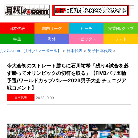
togg
navi
日本代表
国内リーグ
ビーチ
実業団/クラブ
学生
海外
トピックス
フォト
月バレ.com【月刊バレーボール】
>
日本代表
>
男子日本代表
>
今大会初のストレート勝ちに石川祐希「残り4試合を必
ず勝ってオリンピックの切符を取る」【FIVBパリ五輪
予選/ワールドカップバレー2023男子大会 チュニジア
戦コメント】
日本代表
2023.10.03