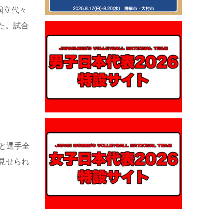
国立代々
た。試合
と選手全
見せられ