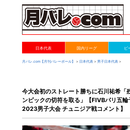
日本代表
国内リーグ
ビ
月バレ.com【月刊バレーボール】
>
日本代表
>
男子日本代表
>
今大会初のストレート勝ちに石川祐希「
ンピックの切符を取る」【FIVBパリ五
2023男子大会 チュニジア戦コメント】