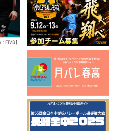
 : FIVB】