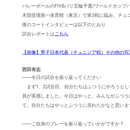
バレーボールのFIVBパリ五輪予選/ワールドカップ
木競技場第一体育館（東京）で第3戦に臨み、チュニ
後のコートインタビューは以下のとおり
試合レポートは
こちら
【画像】男子日本代表（チュニジア戦）その他の写
西田有志
——今日の試合を振り返ってください
まず
1
、
2
試合目、自分たちはふつうにやろうとし
員が実感しました。今日はやっと、みんながふつう
て。自分たちはやっとふつうに戻れたかなと思いま
——ご自身のプレーを振り返っていかがですか？