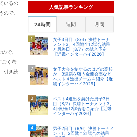
ているの
人気記事ランキング
うので、
週間
月間
24時間
女子3日目（8/6）決勝トーナ
メント3、4回戦全12試合結果
と最終日（8/7）の試合予定
なので、
【近畿インターハイ2026】
すごく考
女子大会を制するのはどの高校
、引き続
か 3連覇を狙う金蘭会高など
ベスト４進出チームを紹介【近
畿インターハイ2026】
ベスト4進出を懸けた男子3日
目（8/7）決勝トーナメント3、
4回戦全12試合をご紹介【近畿
インターハイ2026】
男子2日目（8/6）決勝トーナメ
ント1、2回戦全21試合の結果