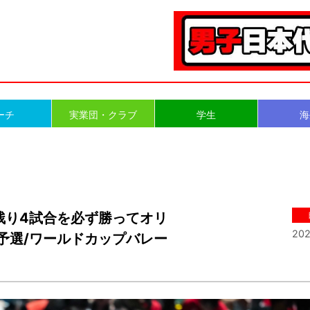
ーチ
実業団・クラブ
学生
海
残り4試合を必ず勝ってオリ
202
輪予選/ワールドカップバレー