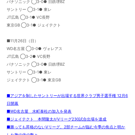
パナソニック ◯3-0● 日鉄堺
BZ
サントリー ◯3-1● 東レ
JT広島 ◯3-1● VC長野
東京
GB
◯3-1● ジェイテクト
■11月
26
日（日）
WD名古屋 ◯3-0● ヴォレアス
JT広島 ◯3-2● VC長野
パナソニック ◯3-0● 日鉄堺
BZ
サントリー ◯3-1● 東レ
ジェイテクト ◯3-1● 東京
GB
■アジアを制したサントリーが出場する世界クラブ男子選手権 12月6
日開幕
■WD名古屋 水町泰杜の加入を発表
■ジェイテクト 本間隆太がVリーグ230試合出場を達成
■勝っても昇格のないVリーグ。2部チームが臨む今季の焦点と明か
した胸の内の数々