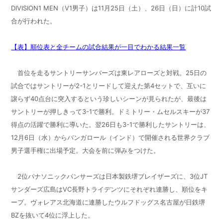
DIVISION1 MEN
（
V1
男子）は
11
月
25
日（土）、
26
日（日）に計
10
試
合が行われた。
【表】順位表と全チームの試合結果が一目でわかる結果一覧
首位を走るサントリーサンバーズは東レアローズと対戦。
25
日の
試合ではサントリーが
2-1
とリードして迎えた第
4
セットで、互いに
譲らず
40
点台に突入するという珍しいシーンが見られたが、最後は
サントリーが押しきって
3-1
で勝利。ドミトリー・ムセルスキーが
37
得点の活躍で勝利に導いた。翌
26
日も
3-1
で勝利したサントリーは、
12
月
6
日（水）からバンガロール（インド）で開催される世界クラブ
男子選手権に出場予定。大会を前に弾みをつけた。
2
位パナソニックパンサーズは日本製鉄堺ブレイザーズに、
3
位
JT
サンダーズ広島は
VC
長野トライデンツにそれぞれ連勝し、順位をキ
ープ。ヴォレアス北海道に連勝したウルフドッグス名古屋が日鉄堺
BZ
を抜いて
4
位に浮上した。