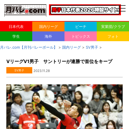
togg
navi
日本代表
国内リーグ
ビーチ
実業団/クラブ
学生
海外
トピックス
フォト
月バレ.com【月刊バレーボール】
>
国内リーグ
>
SV男子
>
VリーグV1男子 サントリーが連勝で首位をキープ
SV男子
2023.11.28