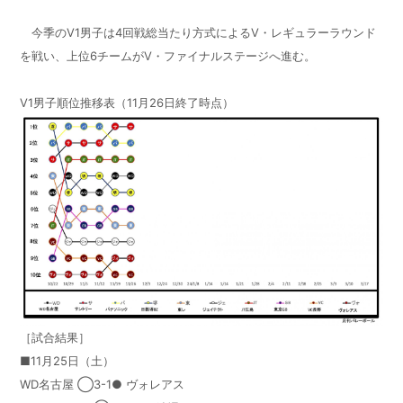
今季の
V1
男子は
4
回戦総当たり方式による
V
・レギュラーラウンド
を戦い、上位
6
チームが
V
・ファイナルステージへ進む。
V1男子順位推移表（
11
月26日終了時点）
［試合結果］
■11月
25
日（土）
WD名古屋 ◯3-1● ヴォレアス