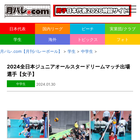
togg
navi
日本代表
国内リーグ
ビーチ
実業団/クラブ
学生
海外
トピックス
フォト
月バレ.com【月刊バレーボール】
>
学生
>
中学生
>
2024全日本ジュニアオールスタードリームマッチ出場
選手【女子】
中学生
2024.01.30