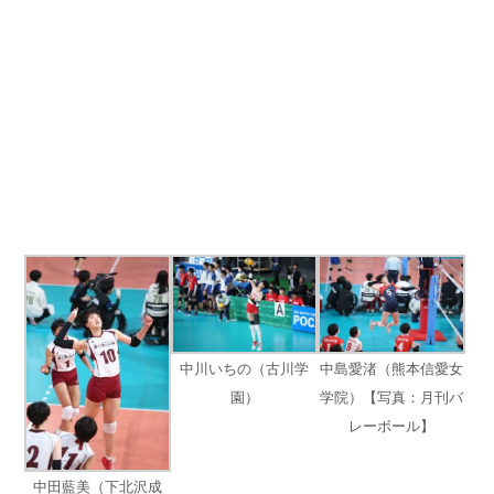
中川いちの（古川学
中島愛渚（熊本信愛女
園）
学院）【写真：月刊バ
レーボール】
中田藍美（下北沢成