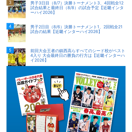
男子3日目（8/7）決勝トーナメント3、4回戦全12
試合結果と最終日（8/8）の試合予定【近畿インタ
ーハイ2026】
男子2日目（8/6）決勝トーナメント1、2回戦全21
試合の結果【近畿インターハイ2026】
前回大会王者の鎮西高らすべてのシード校がベスト
4入り 大会最終日の勝負の行方は【近畿インターハ
イ2026】