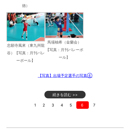
徳）
馬場柚希（金蘭会）
忠願寺風來（東九州龍
【写真：月刊バレーボ
谷）【写真：月刊バレ
ール】
ーボール】
【写真】出場予定選手の写真④
続きを読む >>
1
2
3
4
5
6
7