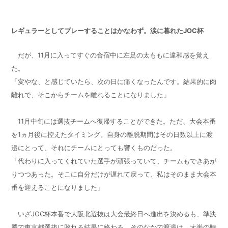
レギュラーとしてプレーすることはかなわず。涙に暮れた
JOC
杯
だが、
11
月に入ってすぐの合宿中に左足の太ももに違和感を覚え
た。
「変やな、と感じていたら、次の日に痛くなったんです。結果的に肉
離れで、そこからチームを離れることになりました」
11
月中旬には選抜チームへ復帰することができた。ただ、大会本番
を
1
ヵ月後に控えたタイミング。自身の離脱期間はその日数以上に渡
邉にとって、それにチームにとっても響くものだった。
「代わりに入ってくれていた選手が頑張っていて、チームもできあが
りつつあった。そこに自分だけが遅れて戻って、私はそのまま大会本
番を迎えることになりました」
いざ
JOC
杯本番で大阪北選抜は大会最終日へ進出を決めるも、準決
勝で東京都選抜に敗れる結果に終わる。そのなかで渡邉は、大半の時