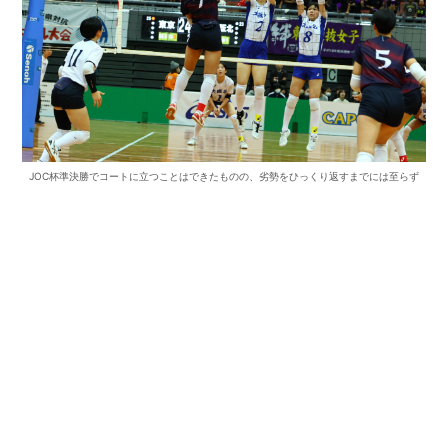
JOC杯準決勝でコートに立つことはできたものの、劣勢をひっくり返すまでには至らず