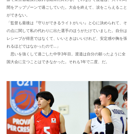
間をアップゾーンで過ごしていた。大会を終えて、涙をこらえること
ができない。
「監督も最後は『守りができるライトがいい』と心に決められて、そ
の点に関して私の代わりに出た選手のほうがたけていました。自分は
レシーブが得意ではなくて、いいときはいいけれど、安定感や胸を張
れるほどではなかったので…」
思いを強くして過ごした中学
3
年目。渡邉は自分の願ったように全
国大会に立つことはできなかった。それも
1
年で二度、だ。