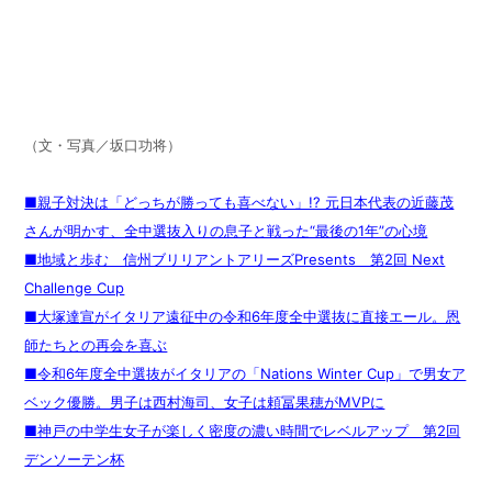
（文・写真／坂口功将）
■親子対決は「どっちが勝っても喜べない」!? 元日本代表の近藤茂
さんが明かす、全中選抜入りの息子と戦った“最後の1年”の心境
■地域と歩む 信州ブリリアントアリーズPresents 第2回 Next
Challenge Cup
■大塚達宣がイタリア遠征中の令和6年度全中選抜に直接エール。恩
師たちとの再会を喜ぶ
■令和6年度全中選抜がイタリアの「Nations Winter Cup」で男女ア
ベック優勝。男子は西村海司、女子は頼冨果穂がMVPに
■神戸の中学生女子が楽しく密度の濃い時間でレベルアップ 第2回
デンソーテン杯