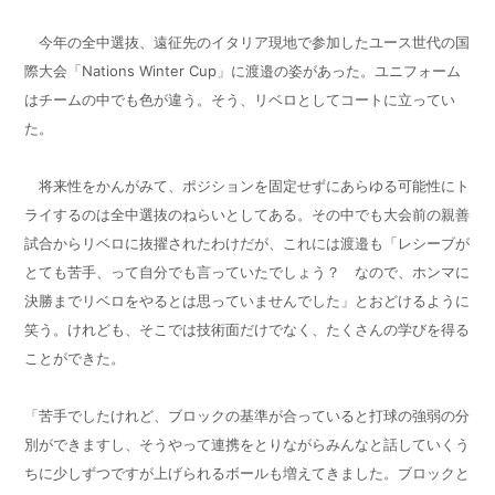
今年の全中選抜、遠征先のイタリア現地で参加したユース世代の国
際大会「
Nations Winter Cup
」に渡邉の姿があった。ユニフォーム
はチームの中でも色が違う。そう、リベロとしてコートに立ってい
た。
将来性をかんがみて、ポジションを固定せずにあらゆる可能性にト
ライするのは全中選抜のねらいとしてある。その中でも大会前の親善
試合からリベロに抜擢されたわけだが、これには渡邉も「レシーブが
とても苦手、って自分でも言っていたでしょう？ なので、ホンマに
決勝までリベロをやるとは思っていませんでした」とおどけるように
笑う。けれども、そこでは技術面だけでなく、たくさんの学びを得る
ことができた。
「苦手でしたけれど、ブロックの基準が合っていると打球の強弱の分
別ができますし、そうやって連携をとりながらみんなと話していくう
ちに少しずつですが上げられるボールも増えてきました。ブロックと