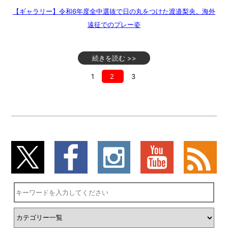
【ギャラリー】令和6年度全中選抜で日の丸をつけた渡邉梨央。海外
遠征でのプレー姿
続きを読む >>
1
2
3