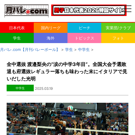
togg
navi
日本代表
国内リーグ
ビーチ
実業団/クラブ
学生
海外
トピックス
フォト
月バレ.com【月刊バレーボール】
>
学生
>
中学生
>
全中選抜 渡邉梨央の“涙の中学3年目”。全国大会予選敗
退も府選抜レギュラー落ちも味わった末にイタリアで見
いだした光明
中学生
2025.03.19