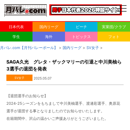
togg
navi
日本代表
国内リーグ
ビーチ
実業団/クラブ
学生
海外
トピックス
フォト
月バレ.com【月刊バレーボール】
>
国内リーグ
>
SV女子
>
SAGA久光 グレタ・ザックマリーの引退と中川美柚ら
3選手の退団を発表
SV女子
2025.05.07
【退団選手のお知らせ】
2024-25シーズンをもちまして中川美柚選手、渡邊彩選手、奥原花
選手が退団する事となりましたのでお知らせいたします。
在籍期間中、沢山の温かいご声援ありがとうございました。