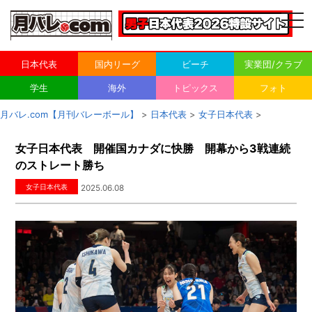
togg
navi
日本代表
国内リーグ
ビーチ
実業団/クラブ
学生
海外
トピックス
フォト
月バレ.com【月刊バレーボール】
>
日本代表
>
女子日本代表
>
女子日本代表 開催国カナダに快勝 開幕から3戦連続
のストレート勝ち
女子日本代表
2025.06.08