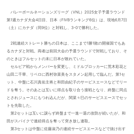
バレーボールネーションズリーグ（VNL）2025女子予選ラウンド
第1週カナダ大会4日目、日本（FIVBランキング6位）は、現地6月7日
（土）にカナダ（同9位）と対戦し、3-0で勝利した。
2戦連続ストレート勝ちの日本は、ここまで1勝1敗の開催国でもあ
るカナダと対戦。両者は前回大会の予選ラウンドで対戦しており、そ
のときはフルセットの末に日本が敗れていた。
セルビア戦からメンバーを変更し、ミドルブロッカーに荒木彩花と
山田二千華、リベロに西村弥菜美をスタメン起用して臨んだ。第1セ
ット、中盤に石川真佑主将と和田由紀子のサービスエースなどでリー
ドを奪う。そのあとは互いに得点を取り合う接戦となり、終盤に同点
とされジュースにもつれ込んだが、関菜々巳のサービスエースでセッ
トを先取した。
第2セットは互いに譲らず終盤まで一進一退の攻防が続いたが、和
田がスパイクで連続得点を奪って突き放し連取。
第3セットは中盤に佐藤淑乃の連続サービスエースなどで抜け出す