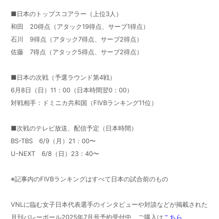
■日本のトップスコアラー（上位3人）
和田 20得点（アタック19得点、サーブ1得点）
石川 9得点（アタック7得点、サーブ2得点）
佐藤 7得点（アタック5得点、サーブ2得点）
■日本の次戦（予選ラウンド第4戦）
6月8日（日）11：00（日本時間翌0：00）
対戦相手：ドミニカ共和国（FIVBランキング11位）
■次戦のテレビ放送、配信予定（日本時間）
BS-TBS 6/9（月）21：00〜
U-NEXT 6/8（日）23：40〜
※記事内のFIVBランキングはすべて日本の試合前のもの
VNLに臨む女子日本代表選手のインタビューや対談などが掲載された
月刊バレーボール2025年7月号予約受付中 ご購入は
こちら