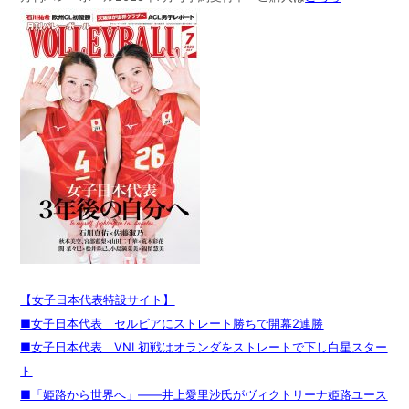
【女子日本代表特設サイト】
■女子日本代表 セルビアにストレート勝ちで開幕2連勝
■女子日本代表 VNL初戦はオランダをストレートで下し白星スター
ト
■「姫路から世界へ」――井上愛里沙氏がヴィクトリーナ姫路ユース