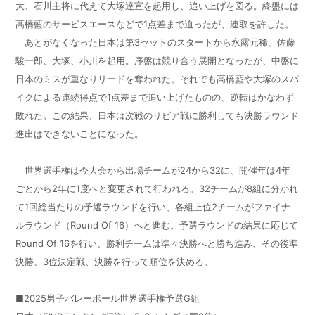
大、石川主将に代えて大塚達宣を起用し、追い上げを図る。終盤には
髙橋藍のサービスエースなどで1点差まで迫ったが、連取を許した。
あとがなくなった日本は第3セットのスタートから永露元稀、佐藤
駿一郎、大塚、小川を起用。序盤は競り合う展開となったが、中盤に
日本のミスが重なりリードを奪われた。それでも高橋藍や大塚のスパ
イクによる連続得点で1点差まで追い上げたものの、逆転はかなわず
敗れた。この結果、日本は次戦のリビア戦に勝利しても決勝ラウンド
進出はできないことになった。
世界選手権は今大会から出場チームが24から32に、開催年は4年
ごとから2年に1度へと変更されて行われる。32チームが8組に分かれ
て1回総当たりの予選ラウンドを行い、各組上位2チームがファイナ
ルラウンド（Round Of 16）へと進む。予選ラウンドの結果に応じて
Round Of 16を行い、勝利チームは準々決勝へと勝ち進み、その後準
決勝、3位決定戦、決勝を行って順位を決める。
■2025男子バレーボール世界選手権予選G組