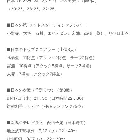
日本（FIVBランキング7位） 0-3 カナダ（同9位）
（20-25、23-25、22-25）
■日本の第1セットスターティングメンバー
小野寺、大宅、石川、エバデダン、宮浦、髙橋（藍）、リベロ山本
■日本のトップスコアラー（上位3人）
髙橋藍 11得点（アタック9得点、サーブ2得点）
宮浦 10得点（アタック8得点、サーブ2得点）
大塚 7得点（アタック7得点）
■日本の次戦（予選ラウンド第3戦）
9月17日（水）21：30（日本時間22：30）
対戦相手：リビア（FIVBランキング75位）
■次戦のテレビ放送、配信予定（日本時間）
地上波TBS系列 9/17（水）22：40〜
U-NEXT 9/17（水）22：20〜