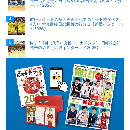
試合結果と最終日（8/8）の試合予定【近畿インタ
ーハイ2026】
前回大会王者の鎮西高らすべてのシード校がベスト
4入り 大会最終日の勝負の行方は【近畿インターハ
イ2026】
男子2日目（8/6）決勝トーナメント1、2回戦全21
試合の結果【近畿インターハイ2026】