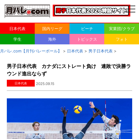
togg
navi
日本代表
国内リーグ
ビーチ
実業団/クラブ
学生
海外
トピックス
フォト
月バレ.com【月刊バレーボール】
>
日本代表
>
男子日本代表
>
男子日本代表 カナダにストレート負け 連敗で決勝ラ
ウンド進出ならず
日本代表
2025.09.15