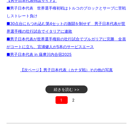
【男子日本代表特設サイト】
■男子日本代表 世界選手権初戦はトルコのブロックとサーブに苦戦
しストレート負け
■30点台にもつれ込む第4セットの激闘を制せず 男子日本代表が世
界選手権の壮行試合でイタリアに連敗
■男子日本代表が世界選手権前の壮行試合でブルガリアに完勝 全員
がコートに立ち、宮浦健人が5本のサービスエース
■男子日本代表 in 薩摩川内合宿2025
【次ページ】男子日本代表（カナダ戦）その他の写真
続きを読む >>
1
2