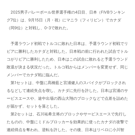
2025男子バレーボール世界選手権の4日目、日本（FIVBランキン
グ7位）は、9月15日（月・祝）にマニラ（フィリピン）でカナダ
（同9位）と対戦し、0-3で敗れた。
予選ラウンド初戦でトルコに敗れた日本は、予選ラウンド初戦でリ
ビアに勝利したカナダと対戦した。日本戦の前に行われた試合でトル
コがリビアに勝利したため、日本はこの試合に敗れると予選ラウンド
敗退が決まる状況だった。トルコ戦からはメンバーを変更せず、同じ
メンバーでカナダ戦に臨んだ。
第1セットは、中盤に髙橋藍と宮浦健人のスパイクがブロックされ
るなどして連続失点を喫し、カナダに先行を許した。日本は宮浦のサ
ービスエースや、途中出場の西山大翔のブロックなどで点差を詰めた
が届かず、セットを落とした。
第2セットは、石川祐希主将のブロックやサービスエースで先行し
たものの、中盤にミドルブロッカーを効果的に使ったカナダの攻撃で
連続得点を奪われ、逆転を許した。その後、日本はリベロに小川智