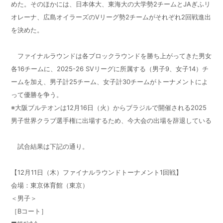
めた。そのほかには、日本体大、東海大の大学勢2チームとJAぎふリ
オレーナ、広島オイラーズのVリーグ勢2チームがそれぞれ2回戦進出
を決めた。
ファイナルラウンドは各ブロックラウンドを勝ち上がってきた男女
各16チームに、2025-26 SVリーグに所属する（男子9、女子14）チ
ームを加え、男子計25チーム、女子計30チームがトーナメントによ
って優勝を争う。
※大阪ブルテオンは12月16日（火）からブラジルで開催される2025
男子世界クラブ選手権に出場するため、今大会の出場を辞退している
試合結果は下記の通り。
【12月11日（木）ファイナルラウンドトーナメント1回戦】
会場：東京体育館（東京）
＜男子＞
［Bコート］