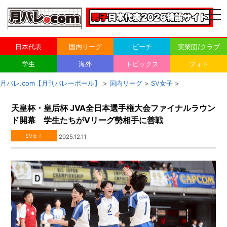
togg
navi
日本代表
国内リーグ
ビーチ
実業団/クラブ
学生
海外
トピックス
フォト
月バレ.com【月刊バレーボール】
>
国内リーグ
>
SV女子
>
天皇杯・皇后杯 JVA全日本選手権大会ファイナルラウン
ド開幕 学生たちがVリーグ勢相手に善戦
SV女子
2025.12.11