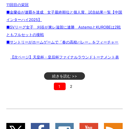
11回目の栄冠
■金蘭会が連覇を達成 女子最終順位と個人賞、試合結果一覧【中国
インターハイ2025】
■SVリーグ女子 刈谷が東レ滋賀に連勝 AstemoとKUROBEは2戦
ともフルセットの接戦
■サントリーがホームゲームで「春の高校バレー」をフィーチャー
【次ページ】天皇杯・皇后杯ファイナルラウンドトーナメント表
続きを読む >>
1
2