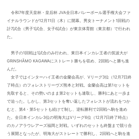
令和7年度天皇杯・皇后杯 JVA全日本バレーボール選手権大会ファ
イナルラウンドが12月11日（木）に開幕。男女トーナメント1回戦の
計7試合（男子1試合、女子6試合）が東京体育館（東京都）で行われ
た。
男子の1回戦は1試合のみ行われ、東日本インカレ王者の筑波大が
GRiNSHĀMO KAGAWAにストレート勝ちを収め、2回戦へと勝ち進
んだ。
女子ではインターハイ王者の金蘭会高が、Vリーグ3位（12月7日終
了時点）のフォレストリーヴズ熊本と対戦。金蘭会高は第1セットを
先取すると、その勢いのまま第2セットも連取し、勝利にあと一歩ま
で迫った。しかし、第3セットを奪い返したフォレストが流れをつか
むと、第4・第5セットも続けて制し、逆転勝利で2回戦へ駒を進め
た。全日本インカレ3位の明海大はVリーグ6位（12月7日終了時点）
のカノアラウレアーズ福岡と対戦。いずれのセットも終盤まで競り合
う展開となったが、明海大がストレートで勝利し、2回戦へと駒を進