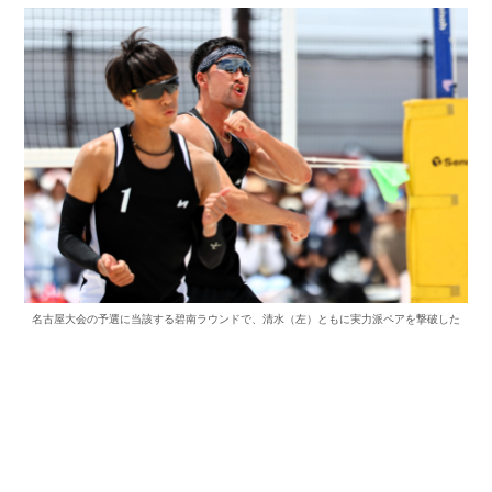
名古屋大会の予選に当該する碧南ラウンドで、清水（左）ともに実力派ペアを撃破した