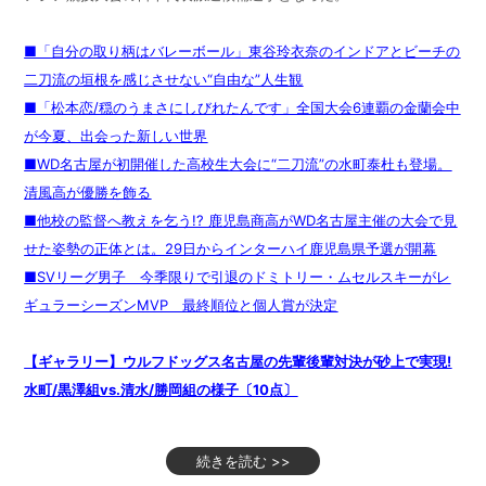
■「自分の取り柄はバレーボール」東谷玲衣奈のインドアとビーチの
二刀流の垣根を感じさせない“自由な”人生観
■「松本恋/穏のうまさにしびれたんです」全国大会6連覇の金蘭会中
が今夏、出会った新しい世界
■WD名古屋が初開催した高校生大会に“二刀流”の水町泰杜も登場。
清風高が優勝を飾る
■他校の監督へ教えを乞う!? 鹿児島商高がWD名古屋主催の大会で見
せた姿勢の正体とは。29日からインターハイ鹿児島県予選が開幕
■SVリーグ男子 今季限りで引退のドミトリー・ムセルスキーがレ
ギュラーシーズンMVP 最終順位と個人賞が決定
【ギャラリー】ウルフドッグス名古屋の先輩後輩対決が砂上で実現!
水町/黒澤組vs.清水/勝岡組の様子〔10点〕
続きを読む >>