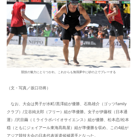
競技の魅力にとりつかれ、これからも無我夢中に砂の上でプレーする
（文・写真／坂口功将）
なお、大会は男子が水町
/
黒澤組が優勝、石島雄介（ゴッツ
family
クラブ）
/
立谷純太郎（フリー）組が準優勝。女子が伊藤桜（日本通
運）
/
沢目繭（ミライラボバイオサイエンス）組が優勝、松本恋
/
松本
穏（ともにジェイアール東海髙島屋）組が準優勝を収め、この
4
組が
アジア競技大会の日本代表派遣候補選手となった。