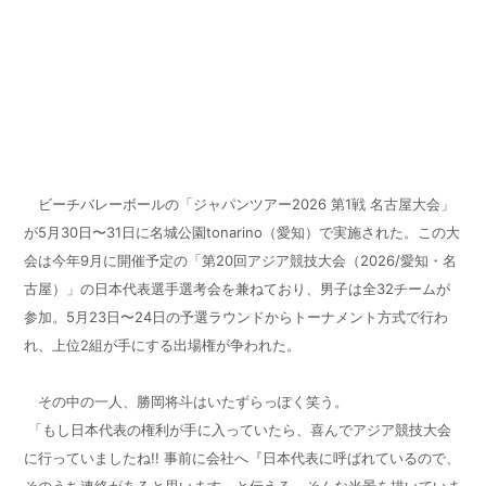
ビーチバレーボールの「ジャパンツアー
2026
第
1
戦 名古屋大会」
が
5
月
30
日〜
31
日に名城公園
tonarino
（愛知）で実施された。この大
会は今年
9
月に開催予定の「第
20
回アジア競技大会（
2026/
愛知・名
古屋）」の日本代表選手選考会を兼ねており、男子は全
32
チームが
参加。
5
月
23
日〜
24
日の予選ラウンドからトーナメント方式で行わ
れ、上位
2
組が手にする出場権が争われた。
その中の一人、勝岡将斗はいたずらっぽく笑う。
「もし日本代表の権利が手に入っていたら、喜んでアジア競技大会
に行っていましたね
!!
事前に会社へ『日本代表に呼ばれているので、
そのうち連絡があると思います』と伝える、そんな光景を描いていま