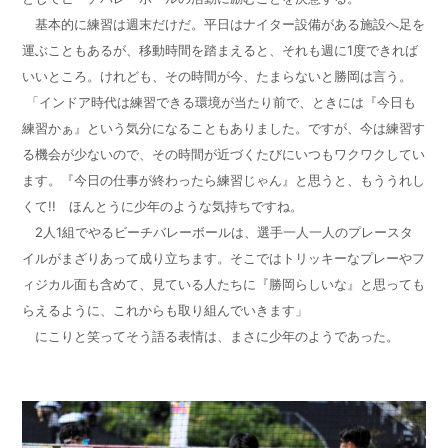
基本的に練習は週末だけだ。平日はナイター設備がある施設へ足を
運ぶこともあるが、移動時間を踏まえると、それも週に
1
度できれば
いいところ。けれども、その時間が今、たまらないと勝岡は言う。
「インドア時代は練習できる環境が当たり前で、ときには『今日も
練習かぁ』という気分になることもありました。ですが、今は練習す
る機会が少ないので、その時間が近づくたびにいつもワクワクしてい
ます。『今日の仕事が終わったら練習じゃん』と思うと、もううれし
くて
!!
ほんとうに少年のような気持ちですね。
2
人
1
組でやるビーチバレーボールは、選手一人一人のプレースタ
イルがまざりあって成り立ちます。そこではトリッキーなプレーやフ
ィジカル面も含めて、見ている人たちに『勝岡らしいな』と思っても
らえるように、これからも取り組んでいきます」
にこりと笑ってそう語る表情は、まさに少年のようであった。