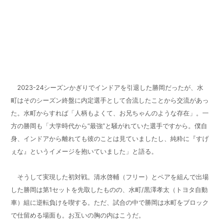
2023-24
シーズンかぎりでインドアを引退した勝岡だったが、水
町はそのシーズン終盤に内定選手として合流したことから交流があっ
た。水町からすれば「人柄もよくて、お兄ちゃんのような存在」。一
方の勝岡も「大学時代から“最強”と騒がれていた選手ですから。僕自
身、インドアから離れても彼のことは見ていましたし、純粋に『すげ
ぇな』というイメージを抱いていました」と語る。
そうして実現した初対戦。清水啓輔（フリー）とペアを組んで出場
した勝岡は第
1
セットを先取したものの、水町
/
黒澤孝太（トヨタ自動
車）組に逆転負けを喫する。ただ、試合の中で勝岡は水町をブロック
で仕留める場面も。お互いの胸の内はこうだ。