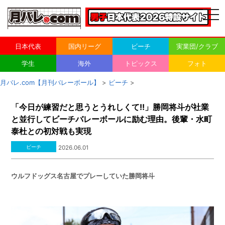
togg
navi
日本代表
国内リーグ
ビーチ
実業団/クラブ
学生
海外
トピックス
フォト
月バレ.com【月刊バレーボール】
>
ビーチ
>
「今日が練習だと思うとうれしくて!!」勝岡将斗が社業
と並行してビーチバレーボールに励む理由。後輩・水町
泰杜との初対戦も実現
ビーチ
2026.06.01
ウルフドッグス名古屋でプレーしていた勝岡将斗