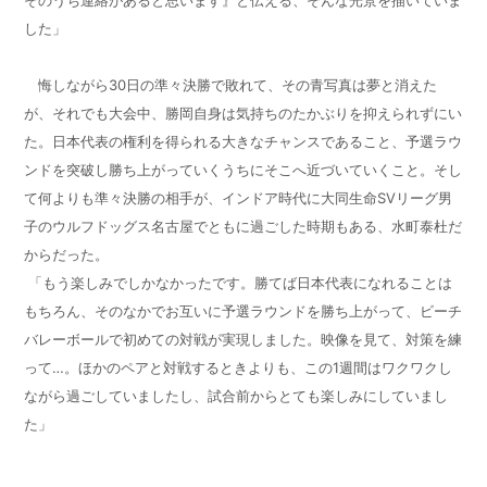
した」
悔しながら
30
日の準々決勝で敗れて、その青写真は夢と消えた
が、それでも大会中、勝岡自身は気持ちのたかぶりを抑えられずにい
た。日本代表の権利を得られる大きなチャンスであること、予選ラウ
ンドを突破し勝ち上がっていくうちにそこへ近づいていくこと。そし
て何よりも準々決勝の相手が、インドア時代に大同生命
SV
リーグ男
子のウルフドッグス名古屋でともに過ごした時期もある、水町泰杜だ
からだった。
「もう楽しみでしかなかったです。勝てば日本代表になれることは
もちろん、そのなかでお互いに予選ラウンドを勝ち上がって、ビーチ
バレーボールで初めての対戦が実現しました。映像を見て、対策を練
って…。ほかのペアと対戦するときよりも、この
1
週間はワクワクし
ながら過ごしていましたし、試合前からとても楽しみにしていまし
た」