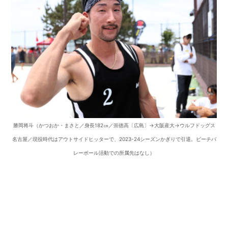
勝岡将斗（かつおか・まさと／身長182㎝／崇徳高〔広島〕→大阪産大→ウルフドッグス
名古屋／現役時代はアウトサイドヒッターで、2023-24シーズンかぎりで引退。ビーチバ
レーボール活動での所属先はなし）