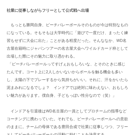
社業に従事しながらフリーとして公式戦へ出場
もっとも勝岡自身、ビーチバレーボールそのものが今は特別なもの
になっている。そもそもは大学時代に「遊びで一度だけ、まったく練
習もせずに大会に出た」ことがある程度だった。そんななか、
WD
名
古屋在籍時にジャパンツアーの名古屋大会へワイルドカード枠として
出場した際にその魅力に取り憑かれる。
「ビーチバレーボールってすげぇおもしろいな、とそのときに感じ
たんです。コート上に
2
人しかいないからボールを触る機会も多い
し、太陽の下でプレーするから気持ちがいい。それに、汗をかいたら
泥まみれになるでしょ？ インドアでは絶対に味わえない、おもしろ
い魅力があります。僕自身、子どもっぽい性分なので（笑）」
インドアを引退後は
WD
名古屋の一員としてプロチームの指導など
コーチングに携わっていた。それでも、ビーチバレーボールへの意欲
のままに。チームの母体である豊田合成で社業に従事しつつ、フリー
としてビーチバレーボールの活動に励むことを決意する。