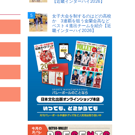
【近畿インターハイ2026】
女子大会を制するのはどの高校
か 3連覇を狙う金蘭会高など
ベスト４進出チームを紹介【近
畿インターハイ2026】