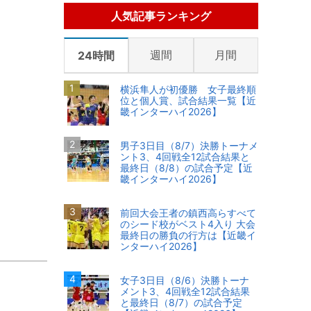
人気記事ランキング
週間
月間
24時間
横浜隼人が初優勝 女子最終順
位と個人賞、試合結果一覧【近
畿インターハイ2026】
男子3日目（8/7）決勝トーナメ
ント3、4回戦全12試合結果と
最終日（8/8）の試合予定【近
畿インターハイ2026】
前回大会王者の鎮西高らすべて
のシード校がベスト4入り 大会
最終日の勝負の行方は【近畿イ
ンターハイ2026】
女子3日目（8/6）決勝トーナ
メント3、4回戦全12試合結果
と最終日（8/7）の試合予定