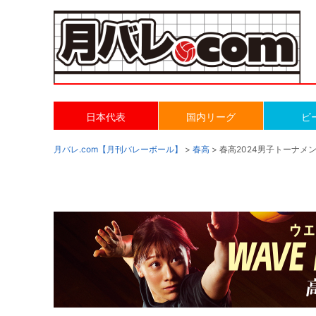
日本代表
国内リーグ
ビ
月バレ.com【月刊バレーボール】
>
春高
> 春高2024男子トーナメ