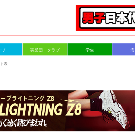
ーチ
実業団・クラブ
学生
海
ント表