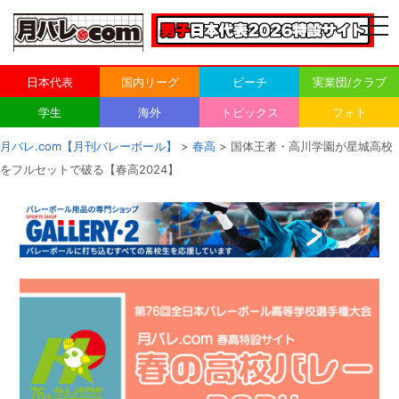
togg
navi
日本代表
国内リーグ
ビーチ
実業団/クラブ
学生
海外
トピックス
フォト
月バレ.com【月刊バレーボール】
>
春高
> 国体王者・高川学園が星城高校
をフルセットで破る【春高2024】