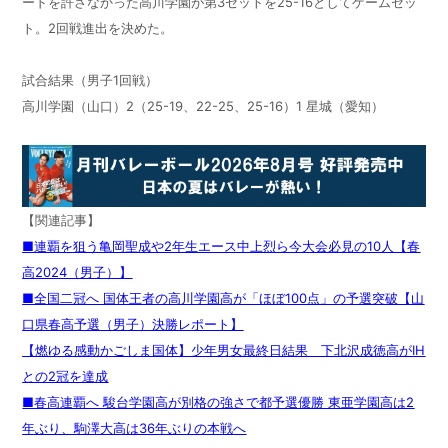
ードを許さなかった高川学園が第3セットを25-16としてゲームセッ
ト。2回戦進出を決めた。
試合結果（男子1回戦）
高川学園（山口）2（25-19、22-25、25-16）1 星城（愛知）
【関連記事】
■連覇を狙う亀岡聖成や2年生エース中上烈ら今大会必見の10人【春
高2024（男子）】
■全国二冠へ 国体王者の高川学園高が「ほぼ100点」の予選突破【山
口県春高予選（男子）決勝レポート】
【燃ゆる感動かごしま国体】少年男女最終日結果 下北沢成徳高がIH
との2冠を達成
■
春高連覇へ 駿台学園高が別格の強さで都予選優勝 東亜学園高は2
年ぶり、駒澤大高は36年ぶりの本戦へ