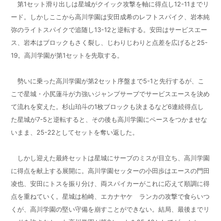
第1セット滑り出しは星城がクイック攻撃を軸に得点し12-11までリ
ード。しかしここから高川学園は安田成希のレフトスパイク、岩本純
弥のライトスパイクで追随し13-12と逆転する。安田はサービスエー
ス、岩本はブロックもさく裂し、じわりじわりと点差を広げると25-
19。高川学園が第1セットを先取する。
勢いに乗った高川学園が第2セット序盤まで5-1と先行するが、こ
こで星城・小尻蓮斗が力強いジャンプサーブでサービスエースを決め
て流れを変えた。杉山珀斗の1枚ブロックも決まるなど6連続得点し
た星城が7-5と逆転すると、その後も高川学園にペースをつかませな
いまま、25-22としてセットを奪い返した。
しかし迎えた最終セットは星城にサーブのミスが目立ち、高川学園
に得点を献上する展開に。高川学園セッターの小田歩はエースの門田
凌也、安田にトスを振り分け、両スパイカーがこれに応えて順調に得
点を重ねていく。星城は柏崎、エカナヤケ ランカの攻撃で食らいつ
くが、高川学園の堅い守備を崩すことができない。結局、最後までリ