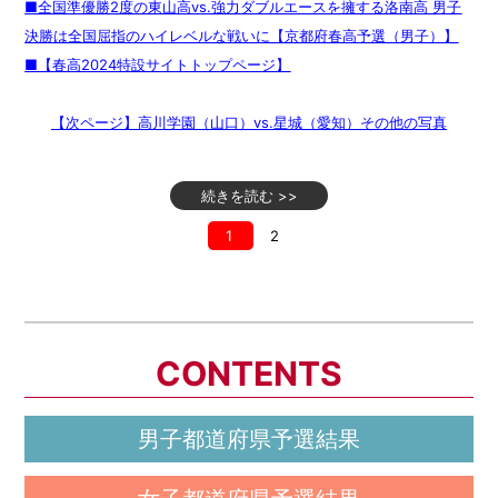
■全国準優勝2度の東山高vs.強力ダブルエースを擁する洛南高 男子
決勝は全国屈指のハイレベルな戦いに【京都府春高予選（男子）】
■【春高2024特設サイトトップページ】
【次ページ】高川学園（山口）vs.星城（愛知）その他の写真
続きを読む >>
1
2
CONTENTS
男子都道府県予選結果