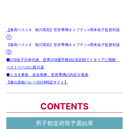
【
春高ベスト4 旭川実高】笠井季璃キャプテン×岡本祐子監督対談
①
【春高ベスト4 旭川実高】笠井季璃キャプテン×岡本祐子監督対談
②
■U19女子日本代表 世界U19選手権3位決定戦でイタリアに惜敗
ベストリベロに西川凜
■トヨタ車体 吉永有希、笠井季璃の内定を発表
【春の高校バレー2024特設サイト】
CONTENTS
男子都道府県予選結果