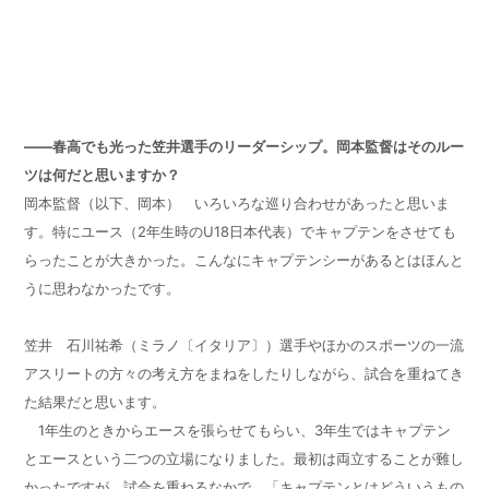
——春高でも光った笠井選手のリーダーシップ。岡本監督はそのルー
ツは何だと思いますか？
岡本監督（以下、岡本） いろいろな巡り合わせがあったと思いま
す。特にユース（
2
年生時の
U18
日本代表）でキャプテンをさせても
らったことが大きかった。こんなにキャプテンシーがあるとはほんと
うに思わなかったです。
笠井 石川祐希（ミラノ〔イタリア〕）選手やほかのスポーツの一流
アスリートの方々の考え方をまねをしたりしながら、試合を重ねてき
た結果だと思います。
1年生のときからエースを張らせてもらい、3年生ではキャプテン
とエースという二つの立場になりました。最初は両立することが難し
かったですが、試合を重ねるなかで、「キャプテンとはどういうもの