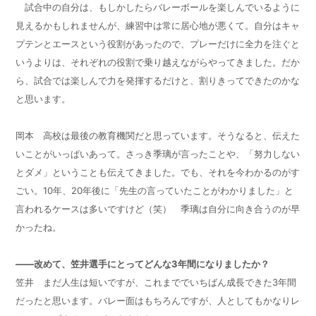
試合中の自分は、もしかしたらバレーボールを楽しんでいるように
見えるかもしれませんが、練習中は常に居心地が悪くて。自分はキャ
プテンとエースという役割があったので、プレーだけに全力を注ぐと
いうよりは、それぞれの役割で乗り越えながらやってきました。だか
ら、試合では楽しんで力を発揮するだけと、割りきってできたのかな
と思います。
岡本 高校は最後の教育機関だと思っています。そうなると、伝えた
いことがいっぱいあって。さっき季璃が言ったことや、「努力しない
とダメ」ということも伝えてきました。でも、それを今わかるのがす
ごい。10年、
20
年後に「先生の言っていたことがわかりました」と
言われるケースは多いですけど（笑） 季璃は自分に向き合うのが早
かったね。
——改めて、笠井選手にとってどんな3年間になりましたか？
笠井 まだ人生は短いですが、これまででいちばん成長できた3年間
だったと思います。バレー面はもちろんですが、人としてもかなりレ