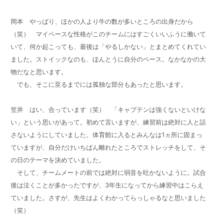
岡本 やっぱり、ほかの人より牛の数が多いところの出身だから
（笑） マイペースな性格がこのチームにはすごくいいふうに働いて
いて、何か起こっても、最後は「やるしかない」とまとめてくれてい
ました。ストイックなのも、ほんとうに自分のペース。なかなかの大
物だなと思います。
でも、そこに至るまでには孤独な部分もあったと思います。
笠井 はい、合っています（笑） 「キャプテンは強くないといけな
い」という思いがあって。初めて言いますが、練習前は絶対に人と話
さないようにしていました。体育館に入るとみんなは
1
ヵ所に固まっ
ていますが、自分だけいちばん離れたところでストレッチをして、そ
の日のテーマを決めていました。
そして、チームメートの前では絶対に弱音を吐かないように。試合
後は泣くことが多かったですが、
3
年生になってから練習中はこらえ
ていました。さすが、先生はよくわかってらっしゃるなと思いました
（笑）