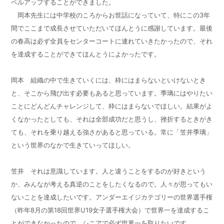
ベルアップすることができました。
岡本先生には中学校のころからお世話になっていて、特にこの3年
間でここまで成長させていただいてほんとうに感謝しています。最後
の春高は必ず全員をセンターコートに連れていきたかったので、それ
を達成することができてほんとうによかったです。
岡本 組織の中で生きていくには、枠にはまらないといけないとき
と、そこから飛び出す必要もあると思っています。季璃にはやりたい
ことにどんどんチャレンジして、枠にはまらないでほしい。結果がよ
くなかったとしても、それは全部成功だと思うし、挫折するときがき
ても、それを乗り越える強さがあると思っている。常に「笠井季璃」
という世界のなかで生きていってほしい。
笠井 それは意識しています。人と違うことをするのが好きという
か、みんなが考える真逆のことをしたくなるので。人々が思ってもい
ないことを達成したいです。アンダーエイジカテゴリーの世界選手権
（昨年
8
月の第
18
回世界
U19
女子選手権大会）で世界一を達成するこ
とができなかったので、シニアで必ず世界一を取りたいです。