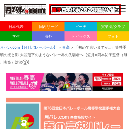
togg
navi
日本代表
国内リーグ
ビーチ
実業団/クラブ
学生
海外
トピックス
フォト
月バレ.com【月刊バレーボール】
>
春高
> 「初めて言いますが…」笠井季
璃の光と影 大谷翔平のようなバレー界の先駆者へ【笠井×岡本祐子監督（旭
川実高）対談③】