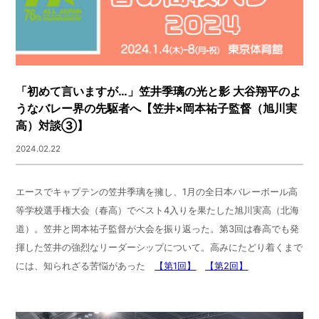
「初めて言いますが…」笠井季璃の光と影 大谷翔平のよ
うなバレー界の先駆者へ【笠井×岡本祐子監督（旭川実
高）対談③】
2024.02.22
エースでキャプテンの笠井季璃を擁し、
1
月の全日本バレーボール高
等学校選手権大会（春高）でベスト
4
入りを果たした旭川実高（北海
道）。笠井と岡本祐子監督が大会を振り返った。第
3
回は春高でも発
揮した笠井の強烈なリーダーシップについて。高みにたどり着くまで
には、知られざる苦悩があった
【第1回】
【第2回】