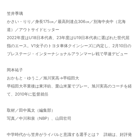
笠井季璃
かさい・りり／身長
175
㎝／最高到達点
306
㎝／別海中央中（北海
道）／アウトサイドヒッター
2022年度は
U18
日本代表、
23
年度は
U19
日本代表に選ばれた世代屈
指のエース。
V1
女子のトヨタ車体クインシーズに内定し、
2
月
10
日の
プレステージ・インターナショナルアランマーレ戦で早速デビュー
岡本祐子
おかもと・ゆうこ／旭川実高→早稲田大
早稲田大卒業後は東洋紡、栗山米菓でプレー。旭川実高のコーチを経
て、
2010
年に監督就任
取材／田中風太（編集部）
写真／中川和泉（
NBP
）、山田壮司
中学時代から笠井がライバルと意識する選手とは？ 詳細は、好評発