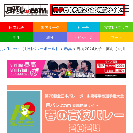
togg
navi
日本代表
国内リーグ
ビーチ
実業団/クラブ
学生
海外
トピックス
フォト
月バレ.com【月刊バレーボール】
>
春高
> 春高2024女子・英明（香川）