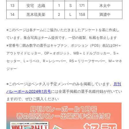
13
安宅 志織
1
S
171
木太中
14
黒木琉美菜
2
L
158
満濃中
※このページは各チームにご協力いただきましたアンケートを基に作成し
ています。
集合写真はチーム提供です。一切の複製、転載を禁止します
※背番号〇囲み数字の選手はキャプテン、
ポジション（POS）表記はOH＝
アウトサイドヒッター、OP＝オポジット、MB＝ミドルブロッカー、S＝
セッター、L＝リベロ、R＝レシーバー、RS＝リリーフサーバー、M＝マネ
ジャー
※このページはベンチ入り予定メンバーのみを掲載しています。
月刊
バレーボール2024年1月号
には全選手掲載の選手名鑑付録が付いてい
ますので、ぜひご購入ください