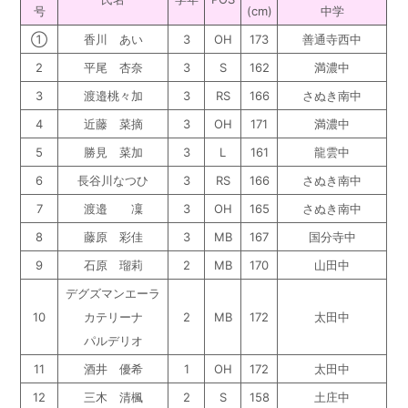
号
(cm)
中学
①
香川 あい
3
OH
173
善通寺西中
2
平尾 杏奈
3
S
162
満濃中
3
渡邉桃々加
3
RS
166
さぬき南中
4
近藤 菜摘
3
OH
171
満濃中
5
勝見 菜加
3
L
161
龍雲中
6
長谷川なつひ
3
RS
166
さぬき南中
7
渡邉 凜
3
OH
165
さぬき南中
8
藤原 彩佳
3
MB
167
国分寺中
9
石原 瑠莉
2
MB
170
山田中
デグズマンエーラ
10
カテリーナ
2
MB
172
太田中
パルデリオ
11
酒井 優希
1
OH
172
太田中
12
三木 清楓
2
S
158
土庄中