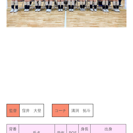
監督
窪井 大登
コーチ
溝渕 拓斗
背番
身長
出身
氏名
学年
POS