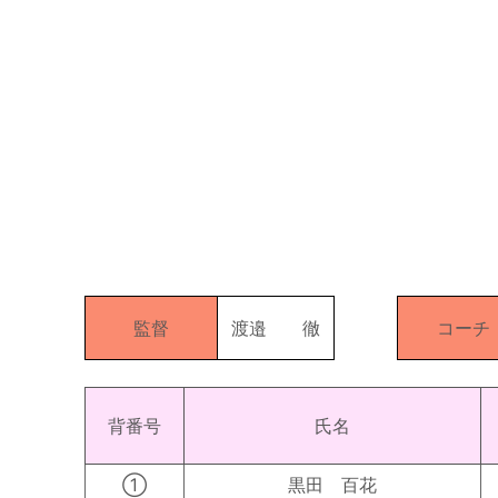
監督
渡邉 徹
コーチ
背番号
氏名
①
黒田 百花