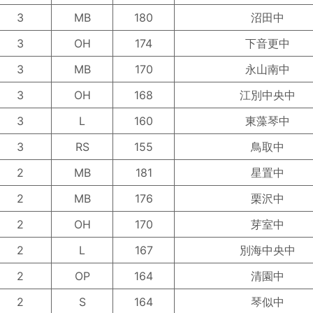
3
MB
180
沼田中
3
OH
174
下音更中
3
MB
170
永山南中
3
OH
168
江別中央中
3
L
160
東藻琴中
3
RS
155
鳥取中
2
MB
181
星置中
2
MB
176
栗沢中
2
OH
170
芽室中
2
L
167
別海中央中
2
OP
164
清園中
2
S
164
琴似中