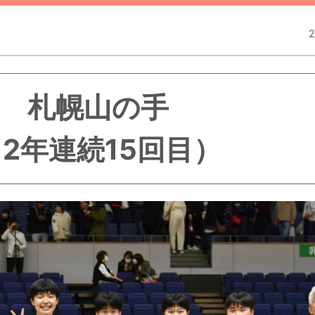
）
2
札幌山の手
（
2年連続15回目
）