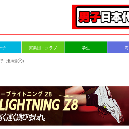
ーチ
実業団・クラブ
学生
海
山の手（北海道②）