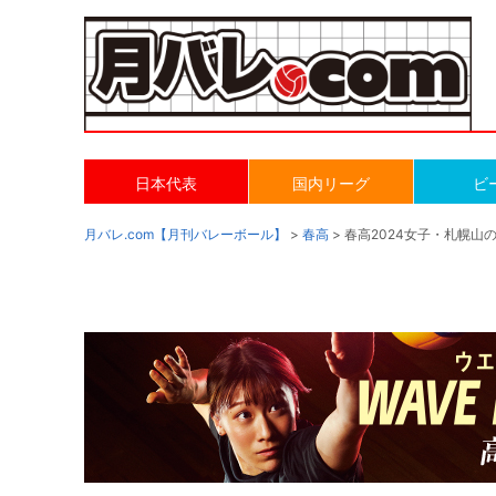
日本代表
国内リーグ
ビ
月バレ.com【月刊バレーボール】
>
春高
> 春高2024女子・札幌