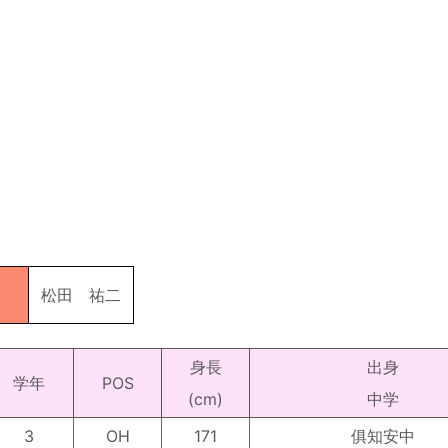
松田 祐二
身長
出身
学年
POS
(cm)
中学
3
OH
171
俱知安中