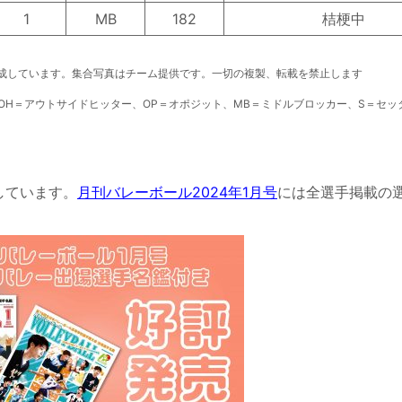
1
MB
182
桔梗中
成しています。
集合写真はチーム提供です。一切の複製、転載を禁止します
OH＝アウトサイドヒッター、OP＝オポジット、MB＝ミドルブロッカー、S＝セッ
しています。
月刊バレーボール2024年1月号
には全選手掲載の