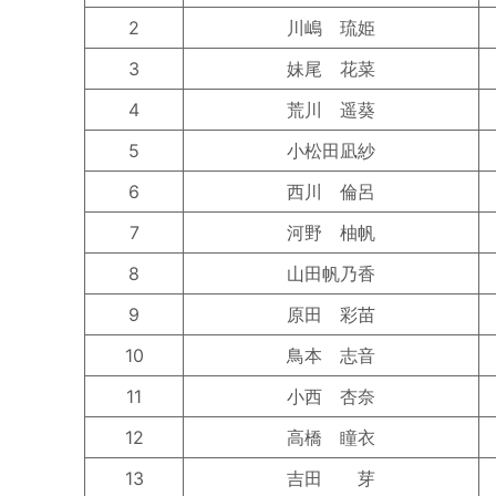
2
川嶋 琉姫
3
妹尾 花菜
4
荒川 遥葵
5
小松田凪紗
6
西川 倫呂
7
河野 柚帆
8
山田帆乃香
9
原田 彩苗
10
鳥本 志音
11
小西 杏奈
12
高橋 瞳衣
13
吉田 芽