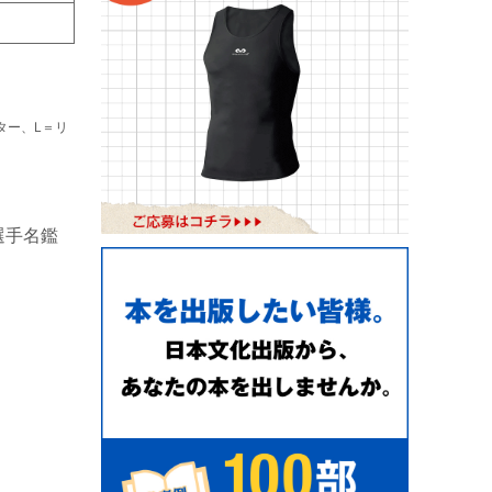
ター、L＝リ
選手名鑑