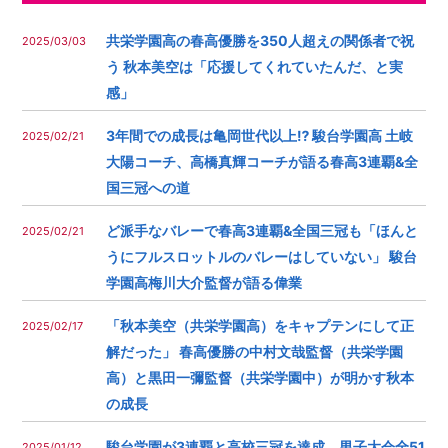
共栄学園高の春高優勝を350人超えの関係者で祝
2025/03/03
う 秋本美空は「応援してくれていたんだ、と実
感」
3年間での成長は亀岡世代以上⁉︎ 駿台学園高 土岐
2025/02/21
大陽コーチ、高橋真輝コーチが語る春高3連覇&全
国三冠への道
ど派手なバレーで春高3連覇&全国三冠も︎「ほんと
2025/02/21
うにフルスロットルのバレーはしていない」 駿台
学園高梅川大介監督が語る偉業
「秋本美空（共栄学園高）をキャプテンにして正
2025/02/17
解だった」 春高優勝の中村文哉監督（共栄学園
高）と黒田一彌監督（共栄学園中）が明かす秋本
の成長
駿台学園が3連覇と高校三冠を達成 男子大会全51
2025/01/12