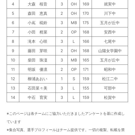
4
大森 桜音
3
OH
169
就実中
5
森田 恵真
2
OH
170
川下中
6
小嶌 椛鈴
3
MB
175
五月が丘中
7
小田 柑菜
2
OP
168
安西中
8
滝本 心咲
3
L
166
七尾中
9
藤田 芽咲
2
OH
168
山陽女学園中
10
柴田 珠澟
3
MB
165
五月が丘中
11
明坂 優凛
2
OP
171
昭和中
12
柳浦あおい
1
S
159
松江二中
13
石田菜々美
3
L
155
可部中
14
中石 育実
3
L
159
松賀中
※このページは各チームにご協力いただきましたアンケートを基に作成し
ています
※集合写真、選手プロフィールはチーム提供です。一切の複製、転載を禁