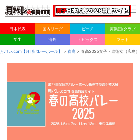
togg
navi
日本代表
国内リーグ
ビーチ
実業団/クラブ
学生
海外
トピックス
フォト
月バレ.com【月刊バレーボール】
>
春高
> 春高2025女子・進徳女（広島）