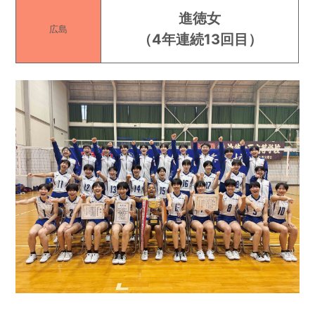
進徳女
広島
（
4年連続13回目
）