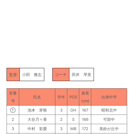
監督
小田 雅志
コーチ
田井 琴美
背番
身長
氏名
学年
POS
出身中学
号
(cm)
①
池本 芽唯
3
OH
167
昭和北中
2
大谷乃々香
2
S
166
可部中
3
中村 彩愛
3
MB
172
美鈴が丘中