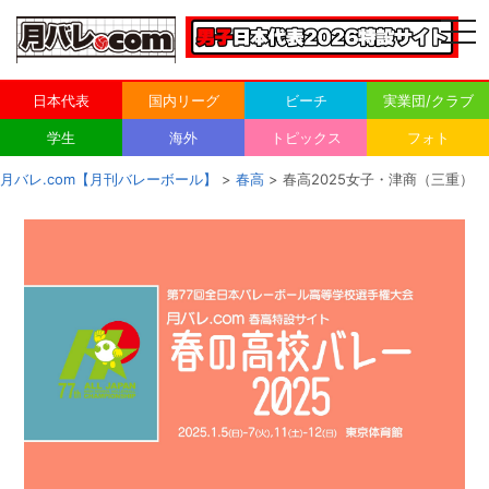
togg
navi
日本代表
国内リーグ
ビーチ
実業団/クラブ
学生
海外
トピックス
フォト
月バレ.com【月刊バレーボール】
>
春高
> 春高2025女子・津商（三重）