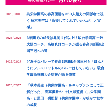
共栄学園高の春高優勝を350人超えの関係者で祝
2025/03/03
う 秋本美空は「応援してくれていたんだ、と実
感」
3年間での成長は亀岡世代以上⁉︎ 駿台学園高 土岐
2025/02/21
大陽コーチ、高橋真輝コーチが語る春高3連覇&全
国三冠への道
ど派手なバレーで春高3連覇&全国三冠も︎「ほんと
2025/02/21
うにフルスロットルのバレーはしていない」 駿台
学園高梅川大介監督が語る偉業
「秋本美空（共栄学園高）をキャプテンにして正
2025/02/17
解だった」 春高優勝の中村文哉監督（共栄学園
高）と黒田一彌監督（共栄学園中）が明かす秋本
の成長