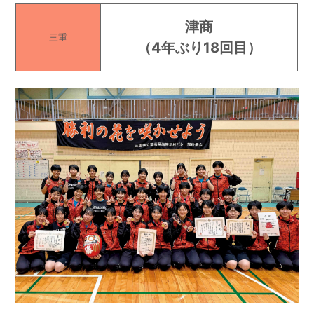
津商
三重
（
4年ぶり18回目
）