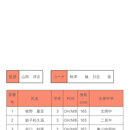
監督
山田 洋次
コーチ
秋津 修、川北 葵
背番
身長
氏名
学年
POS
出身中学
号
(cm)
1
牧野 夏音
3
OH/MB
165
文岡中
2
姫子松久温
3
OH/MB
165
二見中
3
谷口 紗菜
2
OH/MB
167
亀山中部中