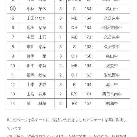
④
小林 茉広
3
S
154
亀山中
5
山田ひなた
3
MB
164
久居東中
6
池田 栞菜
3
OH
164
松阪東部中
7
中西 未羽
1
MB
173
久居東中
8
市川 彩葉
3
S
163
久居東中
9
片岡 星
3
OH
160
亀山中
10
畑中 彩音
2
MB
164
尾鷲中
11
福嶋 紗奈
2
OH
163
安城西中
12
山本 弥愛
3
R
164
赤目中
13
山端 花歩
2
R/S
161
四日市南中
14
派 桃華
2
RS
157
明和中
※このページは各チームにご協力いただきましたアンケートを基に作成し
ています
※集合写真、選手プロフィールはチーム提供です。一切の複製、転載を禁