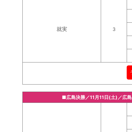
就実
3
■広島決勝／11月11日(土)／