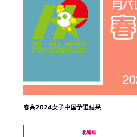
春高2024女子中国予選結果
北海道