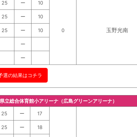
25
ー
10
25
ー
10
玉野光南
25
ー
10
0
ー
ー
予選の結果はコチラ
広島県立総合体育館小アリーナ（広島グリーンアリーナ）
25
ー
17
25
ー
18