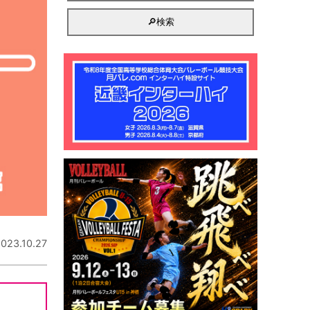
023.10.27