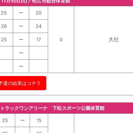
11月5日(日)／松江市総合体育館
25
ー
20
26
ー
24
大社
25
ー
17
0
ー
ー
予選の結果はコチラ
)／トラックワンアリーナ 下松スポーツ公園体育館
25
ー
15