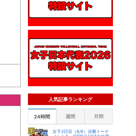
人気記事ランキング
週間
月間
24時間
女子3日目（8/6）決勝トーナ