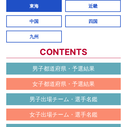
東海
近畿
中国
四国
九州
CONTENTS
男子都道府県・予選結果
女子都道府県・予選結果
男子出場チーム・選手名鑑
女子出場チーム・選手名鑑