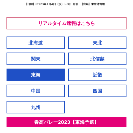
リアルタイム速報はこちら
北海道
東北
関東
北信越
東海
近畿
中国
四国
九州
春高バレー2023【東海予選】