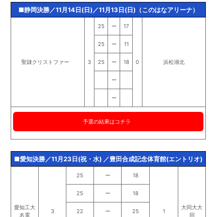
■静岡決勝／11月14日(日)／11月13日(日)（このはなアリーナ）
25
ー
17
25
ー
11
聖隷クリストファー
3
25
ー
18
0
浜松湖北
ー
ー
予選の結果はコチラ
■愛知決勝／11月23日(祝・水) ／豊田合成記念体育館(エントリオ)
25
ー
18
25
ー
18
愛知工大
大同大大
3
22
ー
25
1
名電
同