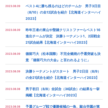
ベスト4に勝ち残るのはどのチームか 男子3日目
2023.08.09
（8/10）の全12試合を紹介【北海道インターハイ
2023】
昨年王者の東山や聖隷クリストファーらベスト16
2023.08.09
進出チームが決定 決勝トーナメント1、2回戦全
21試合結果【北海道インターハイ2023】
德留巧大（松本国際） 不完全燃焼の予選突破も決
2023.08.09
意 「德留巧大の大会』と言われるように」
決勝トーナメントがスタート 男子2日目（8/9）
2023.08.09
の全21試合を紹介【北海道インターハイ2023】
男子初日（8/8）全試合（36試合）の結果を一挙
2023.08.08
掲載【北海道インターハイ2023】
予選グループ戦で優勝候補の一角、駿台学園が東
2023.08.08