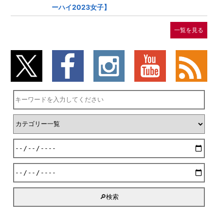
ーハイ2023女子】
一覧を見る