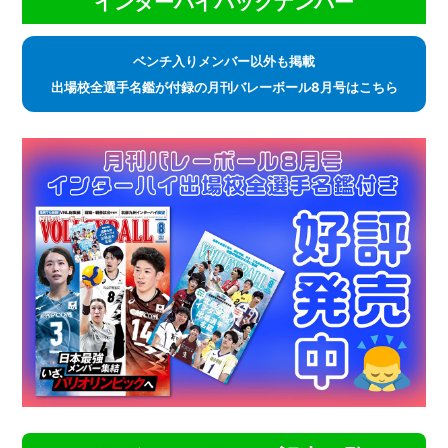
インターハイバックナンバー
ベンチ入りメンバー以外も掲載
出場校全選手名鑑が付録の月刊バレーボール8月号はこちら