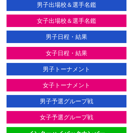
男子出場校＆選手名鑑
女子出場校＆選手名鑑
男子日程・結果
女子日程・結果
男子トーナメント
女子トーナメント
男子予選グループ戦
女子予選グループ戦