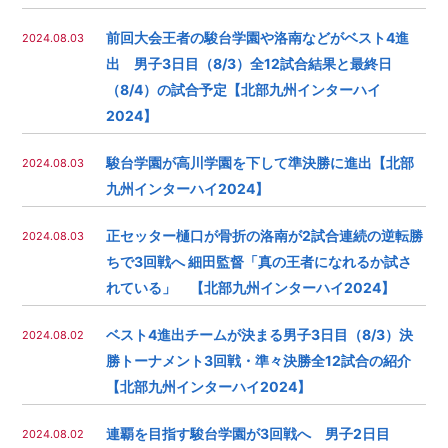
前回大会王者の駿台学園や洛南などがベスト4進
2024.08.03
出 男子3日目（8/3）全12試合結果と最終日
（8/4）の試合予定【北部九州インターハイ
2024】
駿台学園が高川学園を下して準決勝に進出【北部
2024.08.03
九州インターハイ2024】
正セッター樋口が骨折の洛南が2試合連続の逆転勝
2024.08.03
ちで3回戦へ 細田監督「真の王者になれるか試さ
れている」 【北部九州インターハイ2024】
ベスト4進出チームが決まる男子3日目（8/3）決
2024.08.02
勝トーナメント3回戦・準々決勝全12試合の紹介
【北部九州インターハイ2024】
連覇を目指す駿台学園が3回戦へ 男子2日目
2024.08.02