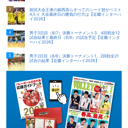
前回大会王者の鎮西高らすべてのシード校がベスト
4入り 大会最終日の勝負の行方は【近畿インターハ
イ2026】
男子3日目（8/7）決勝トーナメント3、4回戦全12
試合結果と最終日（8/8）の試合予定【近畿インタ
ーハイ2026】
男子2日目（8/6）決勝トーナメント1、2回戦全21
試合の結果【近畿インターハイ2026】