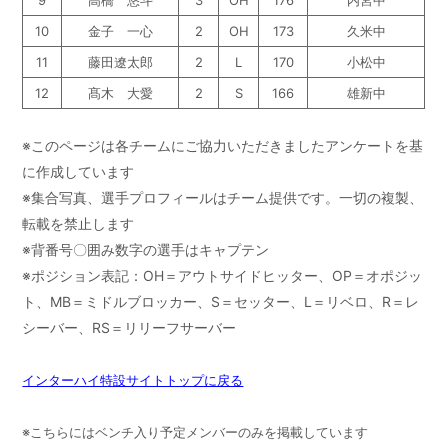
10
金子 一心
2
OH
173
久米中
11
藤田遼太郎
2
L
170
小松中
12
髙木 大愛
2
S
166
雄新中
※このページは各チームにご協力いただきましたアンケートを基
に作成しています
※集合写真、選手プロフィールはチーム提供です。一切の複製、
転載を禁止します
※背番号〇囲み数字の選手はキャプテン
※ポジション表記：OH＝アウトサイドヒッター、OP＝オポジッ
ト、MB＝ミドルブロッカー、S＝セッター、L＝リベロ、R＝レ
シーバー、RS＝リリーフサーバー
インターハイ特設サイトトップに戻る
※こちらにはベンチ入り予定メンバーのみを掲載しています