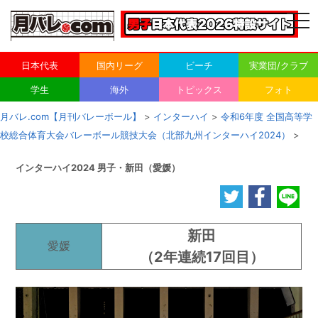
togg
navi
日本代表
国内リーグ
ビーチ
実業団/クラブ
学生
海外
トピックス
フォト
月バレ.com【月刊バレーボール】
>
インターハイ
>
令和6年度 全国高等学
校総合体育大会バレーボール競技大会（北部九州インターハイ2024）
>
インターハイ2024 男子・新田（愛媛）
新田
愛媛
（2年連続17回目）