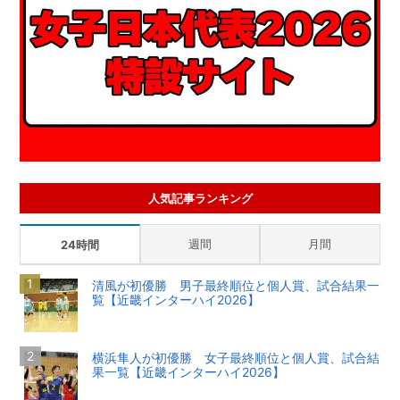
人気記事ランキング
週間
月間
24時間
清風が初優勝 男子最終順位と個人賞、試合結果一
覧【近畿インターハイ2026】
横浜隼人が初優勝 女子最終順位と個人賞、試合結
果一覧【近畿インターハイ2026】