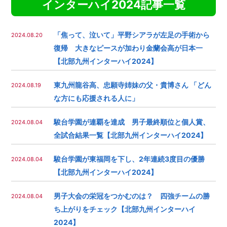
インターハイ2024記事一覧
「焦って、泣いて」平野シアラが左足の手術から
2024.08.20
復帰 大きなピースが加わり金蘭会高が日本一
【北部九州インターハイ2024】
東九州龍谷高、忠願寺姉妹の父・貴博さん 「どん
2024.08.19
な方にも応援される人に」
駿台学園が連覇を達成 男子最終順位と個人賞、
2024.08.04
全試合結果一覧【北部九州インターハイ2024】
駿台学園が東福岡を下し、2年連続3度目の優勝
2024.08.04
【北部九州インターハイ2024】
男子大会の栄冠をつかむのは？ 四強チームの勝
2024.08.04
ち上がりをチェック【北部九州インターハイ
2024】