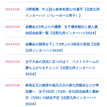
川野琢磨、中上烈ら将来有望な10選手【北部九州
2024.07.30
インターハイ（バレーボール男子）】
金蘭会が2年ぶりの優勝 女子最終順位と個人賞、
2024.07.29
全試合結果一覧【北部九州インターハイ2024】
金蘭会が就実を下して2年ぶり3回目の栄冠【北部
2024.07.29
九州インターハイ2024】
女子大会の頂点に立つのは？ ベスト４チームの
2024.07.29
勝ち上がりをチェック【北部九州インターハイ
2024】
春高女王の就実や地元大分の東九州龍谷などが準
2024.07.28
決勝へ 女子3日目（7/28）全12試合結果と最終
日（7/29）の試合予定【北部九州インターハイ
2024】