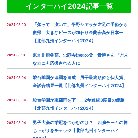
インターハイ2024記事一覧
「焦って、泣いて」平野シアラが左足の手術から
2024.08.20
復帰 大きなピースが加わり金蘭会高が日本一
【北部九州インターハイ2024】
東九州龍谷高、忠願寺姉妹の父・貴博さん 「どん
2024.08.19
な方にも応援される人に」
駿台学園が連覇を達成 男子最終順位と個人賞、
2024.08.04
全試合結果一覧【北部九州インターハイ2024】
駿台学園が東福岡を下し、2年連続3度目の優勝
2024.08.04
【北部九州インターハイ2024】
男子大会の栄冠をつかむのは？ 四強チームの勝
2024.08.04
ち上がりをチェック【北部九州インターハイ