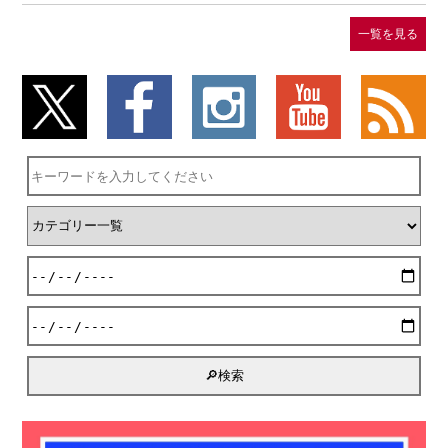
一覧を見る