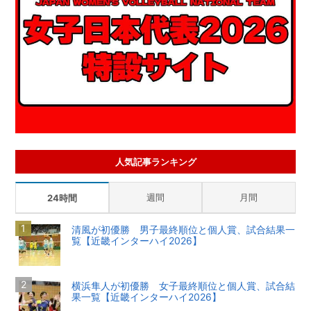
人気記事ランキング
週間
月間
24時間
清風が初優勝 男子最終順位と個人賞、試合結果一
覧【近畿インターハイ2026】
横浜隼人が初優勝 女子最終順位と個人賞、試合結
果一覧【近畿インターハイ2026】