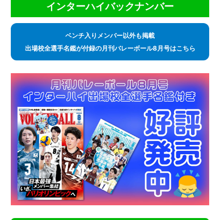
インターハイバックナンバー
ベンチ入りメンバー以外も掲載
出場校全選手名鑑が付録の月刊バレーボール8月号はこちら