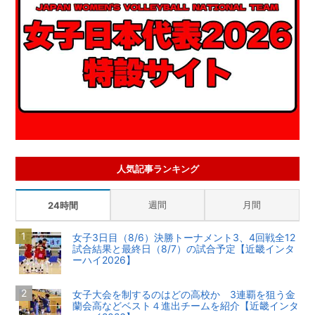
人気記事ランキング
週間
月間
24時間
女子3日目（8/6）決勝トーナメント3、4回戦全12
試合結果と最終日（8/7）の試合予定【近畿インタ
ーハイ2026】
女子大会を制するのはどの高校か 3連覇を狙う金
蘭会高などベスト４進出チームを紹介【近畿インタ