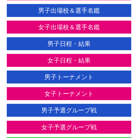
男子出場校＆選手名鑑
女子出場校＆選手名鑑
男子日程・結果
女子日程・結果
男子トーナメント
女子トーナメント
男子予選グループ戦
女子予選グループ戦