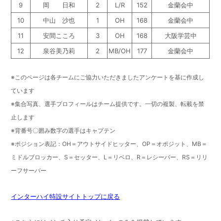
9
岡 日和
2
L/R
152
金蘭会中
10
中山 沙也
1
OH
168
金蘭会中
11
安間こころ
3
OH
168
大阪学芸中
12
泉谷美乃莉
2
MB/OH
177
金蘭会中
※このページは各チームにご協力いただきましたアンケートを基に作成し
ています
※集合写真、選手プロフィールはチーム提供です。一切の複製、転載を禁
止します
※背番号〇囲み数字の選手はキャプテン
※ポジション表記：OH＝アウトサイドヒッター、OP＝オポジット、MB＝
ミドルブロッカー、S＝セッター、L＝リベロ、R＝レシーバー、RS＝リリ
ーフサーバー
インターハイ特設サイトトップに戻る