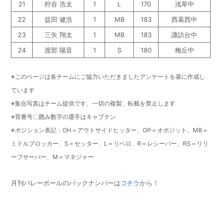
21
狩谷 浩太
1
L
170
浅草中
22
益田 健浩
1
MB
183
西葛西中
23
三矢 翔太
1
MB
183
諏訪台中
24
渡部 陽音
1
S
180
梅丘中
※このページは各チームにご協力いただきましたアンケートを基に作成し
ています
※集合写真はチーム提供です。一切の複製、転載を禁止します
※背番号〇囲み数字の選手はキャプテン
※ポジション表記：OH＝アウトサイドヒッター、OP＝オポジット、MB＝
ミドルブロッカー、S＝セッター、L＝リベロ、R＝レシーバー、RS＝リリ
ーフサーバー、M＝マネジャー
月刊バレーボールのバックナンバーは
コチラ
から！