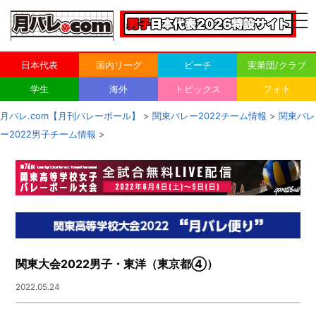
togg
navi
日本代表
国内リーグ
ビーチ
実業団/クラブ
学生
海外
トピックス
フォト
月バレ.com【月刊バレーボール】
>
関東バレー2022チーム情報
>
関東バレ
ー2022男子チーム情報
>
関東大会2022男子・東洋（東京都④）
2022.05.24