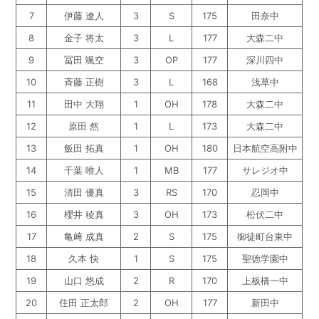
7
伊藤 遼人
3
S
175
田奈中
8
金子 将太
3
L
177
大森二中
9
冨田 颯空
3
OP
177
深川四中
10
斉藤 正樹
3
L
168
浅草中
11
田中 大翔
1
OH
178
大森二中
12
原田 然
1
L
173
大森二中
13
飯田 拓真
1
OH
180
日本航空高附中
14
千葉 唯人
1
MB
177
サレジオ中
15
清田 優真
3
RS
170
忍岡中
16
櫻井 稜真
3
OH
173
松伏二中
17
亀﨑 成真
2
S
175
御徒町台東中
18
久本 快
1
S
175
聖徳学園中
19
山口 悠成
2
R
170
上板橋一中
20
住田 正太郎
2
OH
177
新田中