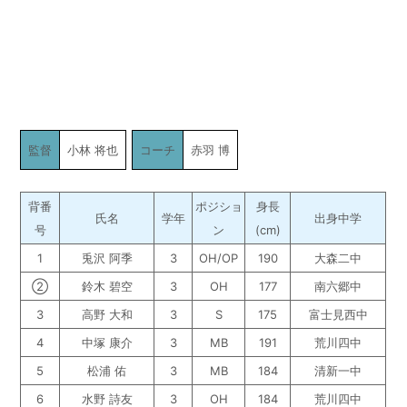
監督
小林 将也
コーチ
赤羽 博
背番
ポジショ
身長
氏名
学年
出身中学
号
ン
(cm)
1
兎沢 阿季
3
OH/OP
190
大森二中
➁
鈴木 碧空
3
OH
177
南六郷中
3
高野 大和
3
S
175
富士見西中
4
中塚 康介
3
MB
191
荒川四中
5
松浦 佑
3
MB
184
清新一中
6
水野 詩友
3
OH
184
荒川四中