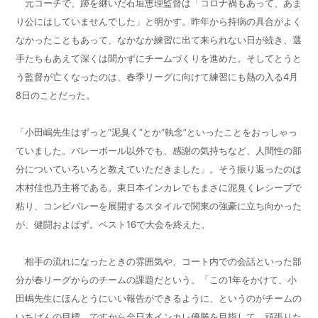
元コーチで、跡を継いだ石垣恵理監督は「コロナ禍もあって、あま
り公にはしていませんでした」と明かす。昨年から持病の具合がよく
なかったこともあって、なかなか練習に出て来られない日が続き、選
手たちもあえて深くは聞かずにチームづくりを進めた。そしてとうと
う監督が亡くなったのは、春季リーグに向けて練習にも熱の入る4月
8日のことだった。
「小田嶋先生はずっと“泥臭く”とか“執念”といったことをおっしゃっ
ていました。バレーボール以外でも、感謝の気持ちなど、人間性の部
分についていろいろと教えていただきました」。そう振り返ったのは
木村佳也乃主将である。東日本インカレでもまさに泥臭くレシーブで
粘り、コンビバレーを展開するスタイルで関東の強豪に立ち向かった
が、健闘およばず。ベスト16で大会を終えた。
相手の流れになったときの雰囲気や、コート内での会話といった部
分が春リーグからのチームの課題だという。「この1年をかけて、小
田嶋先生にほんとうにいい報告ができるように、というのがチームの
いちばんの目標。ですから全日本インカレ優勝を目指して、頑張りた