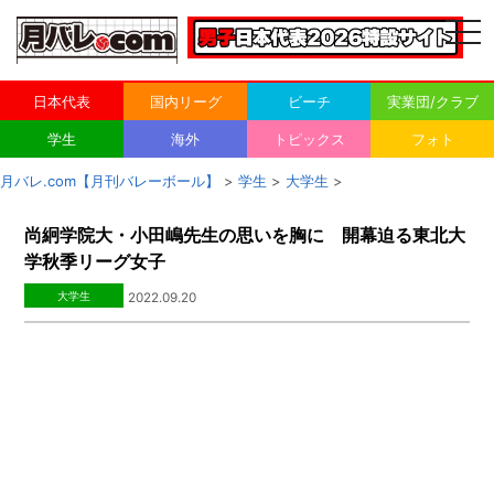
togg
navi
日本代表
国内リーグ
ビーチ
実業団/クラブ
学生
海外
トピックス
フォト
月バレ.com【月刊バレーボール】
>
学生
>
大学生
>
尚絅学院大・小田嶋先生の思いを胸に 開幕迫る東北大
学秋季リーグ女子
大学生
2022.09.20