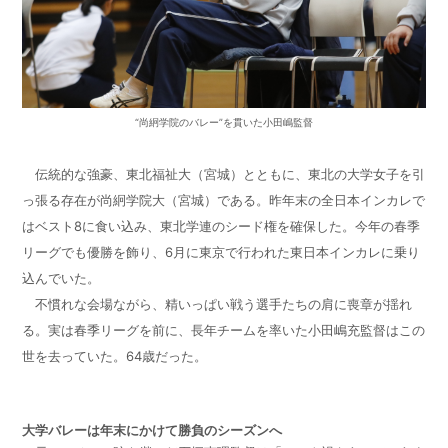
“尚絅学院のバレー”を貫いた小田嶋監督
伝統的な強豪、東北福祉大（宮城）とともに、東北の大学女子を引
っ張る存在が尚絅学院大（宮城）である。昨年末の全日本インカレで
はベスト8に食い込み、東北学連のシード権を確保した。今年の春季
リーグでも優勝を飾り、6月に東京で行われた東日本インカレに乗り
込んでいた。
不慣れな会場ながら、精いっぱい戦う選手たちの肩に喪章が揺れ
る。実は春季リーグを前に、長年チームを率いた小田嶋充監督はこの
世を去っていた。64歳だった。
大学バレーは年末にかけて勝負のシーズンへ