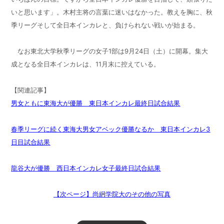
いと思います」。木村主将の言葉に迷いはなかった。教えを胸に、秋
季リーグそして全日本インカレと、負けられない戦いが始まる。
なお東北大学秋季リーグの女子1部は9月24日（土）に開幕。集大
成となる全日本インカレは、11月末に控えている。
【関連記事】
男女ともに東海大が優勝 東日本インカレ最終日試合結果
春季リーグに続く東海大男女アベック優勝なるか 東日本インカレ3
日目試合結果
龍谷大が優勝 西日本インカレ女子最終日試合結果
【次ページ】尚絅学院大のその他の写真