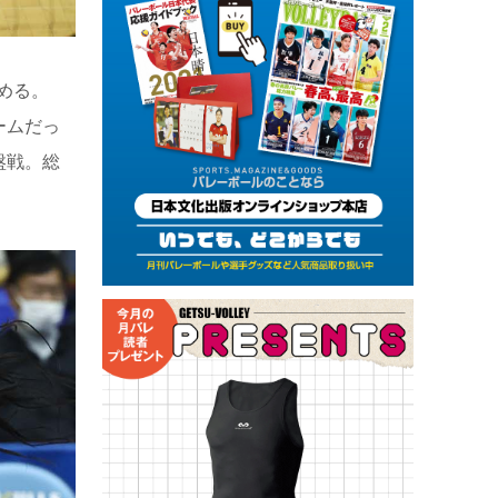
める。
ームだっ
盤戦。総