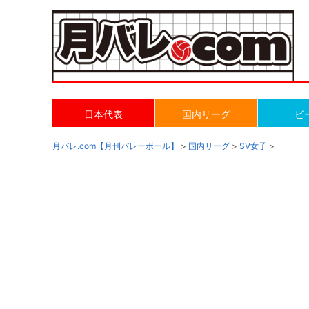
日本代表
国内リーグ
ビ
月バレ.com【月刊バレーボール】
>
国内リーグ
>
SV女子
>