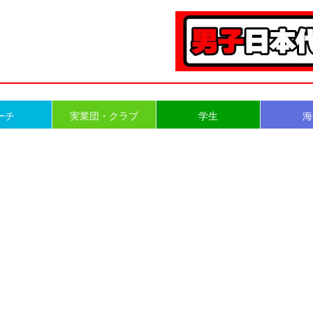
ーチ
実業団・クラブ
学生
海