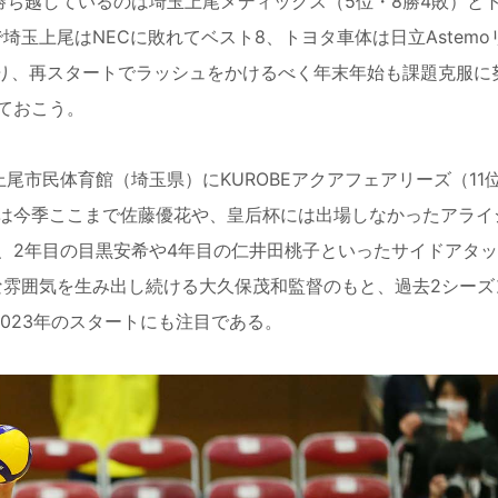
ち越しているのは埼玉上尾メディックス（5位・8勝4敗）と
埼玉上尾はNECに敗れてベスト8、トヨタ車体は日立Astemo
おり、再スタートでラッシュをかけるべく年末年始も課題克服に
ておこう。
市民体育館（埼玉県）にKUROBEアクアフェアリーズ（11位
は今季ここまで佐藤優花や、皇后杯には出場しなかったアライ
、2年目の目黒安希や4年目の仁井田桃子といったサイドアタ
な雰囲気を生み出し続ける大久保茂和監督のもと、過去2シーズ
023年のスタートにも注目である。