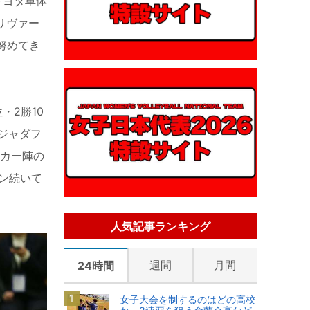
トヨタ車体
リヴァー
努めてき
・2勝10
ジャダフ
ッカー陣の
ン続いて
人気記事ランキング
週間
月間
24時間
女子大会を制するのはどの高校