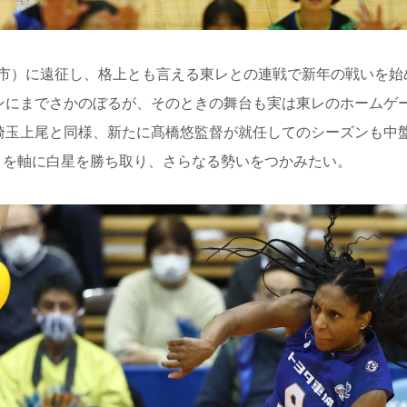
市）に遠征し、格上とも言える東レとの連戦で新年の戦いを始
ーズンにまでさかのぼるが、そのときの舞台も実は東レのホームゲ
）。埼玉上尾と同様、新たに髙橋悠監督が就任してのシーズンも中
ノを軸に白星を勝ち取り、さらなる勢いをつかみたい。