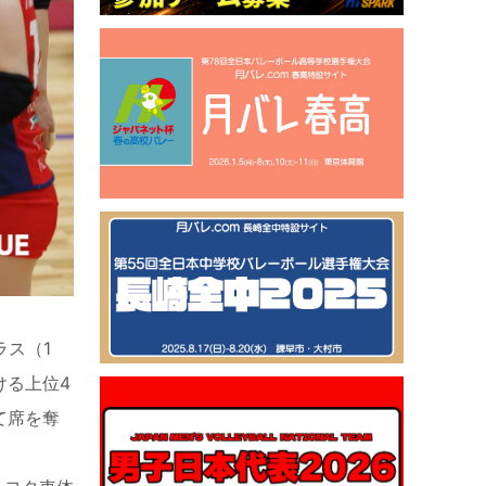
ラス（1
ける上位4
て席を奪