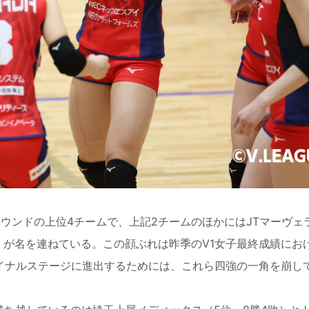
ンドの上位4チームで、上記2チームのほかにはJTマーヴェ
敗）が名を連ねている。この顔ぶれは昨季のV1女子最終成績にお
イナルステージに進出するためには、これら四強の一角を崩し