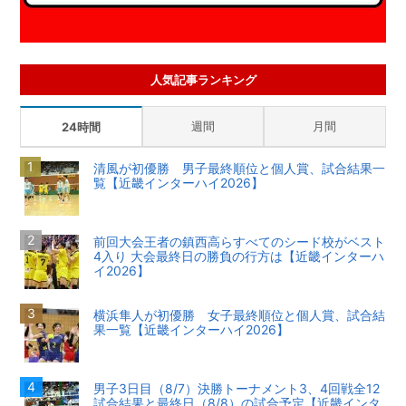
人気記事ランキング
週間
月間
24時間
清風が初優勝 男子最終順位と個人賞、試合結果一
覧【近畿インターハイ2026】
前回大会王者の鎮西高らすべてのシード校がベスト
4入り 大会最終日の勝負の行方は【近畿インターハ
イ2026】
横浜隼人が初優勝 女子最終順位と個人賞、試合結
果一覧【近畿インターハイ2026】
男子3日目（8/7）決勝トーナメント3、4回戦全12
試合結果と最終日（8/8）の試合予定【近畿インタ