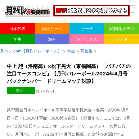
togg
navi
日本代表
国内リーグ
ビーチ
実業団/クラブ
学生
海外
トピックス
フォト
月バレ.com【月刊バレーボール】
>
学生
>
高校生
>
中上 烈（洛南高）×松下晃大（東福岡高）「バチバチの
注目エースコンビ」【月刊バレーボール2024年4月号
バックナンバー ドリームマッチ対談】
高校生
2024.12.31
第77回全日本バレーボール高等学校選手権大会（春高）が来年
1
月5
日（日）に東京体育館（東京都渋谷区）で開幕する。ここでは、
2
月
の「
2024
全日本ジュニアオールスタードリームマッチ」の際に行
い、月刊バレーボール
2024
年
4
月号に掲載した対談をお届けする