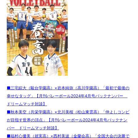
■三宅綜大（駿台学園高）×岩本純弥（高川学園高）「最初で最後の
幸せなタッグ」【月刊バレーボール2024年4月号バックナンバー
ドリームマッチ対談】
■秋本美空（共栄学園高）×北川美桜（松山東雲高）「仲よしコンビ
が目指す世界の頂点」【月刊バレーボール2024年4月号バックナン
バー ドリームマッチ対談】
■福村心優美（就実高）×西村美波（金蘭会高）「全国大会の決勝で