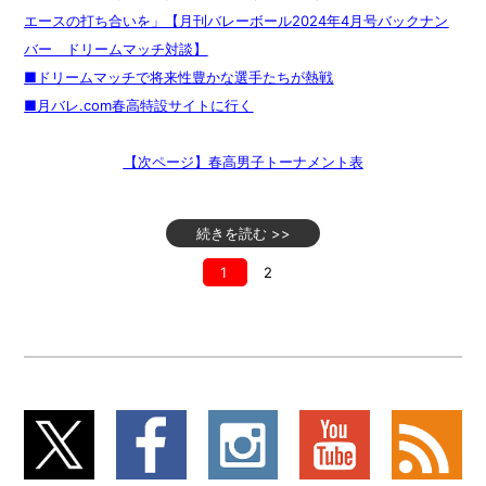
エースの打ち合いを」【月刊バレーボール2024年4月号バックナン
バー ドリームマッチ対談】
■ドリームマッチで将来性豊かな選手たちが熱戦
■月バレ.com春高特設サイトに行く
【次ページ】春高男子トーナメント表
続きを読む >>
1
2