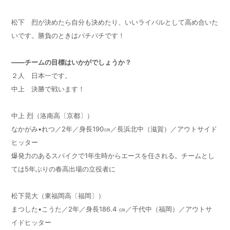
松下 烈が決めたら自分も決めたり、いいライバルとして高め合いた
いです。勝負のときはバチバチです！
——チームの目標はいかがでしょうか？
２人 日本一です。
中上 決勝で戦います！
中上 烈（洛南高〔京都〕）
なかがみ
•
れつ／
2
年／身長
190
㎝／長浜北中（滋賀）／アウトサイド
ヒッター
爆発力のあるスパイクで
1
年生時からエースを任される。チームとし
ては
5
年ぶりの春高出場の立役者に
松下晃大（東福岡高〔福岡〕）
まつした
•
こうた／
2
年／身長
186.4
㎝／千代中（福岡）／アウトサ
イドヒッター