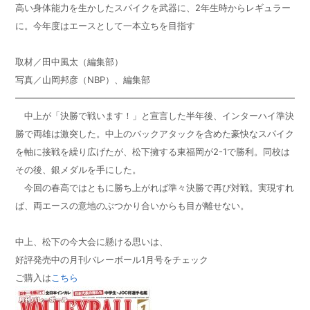
高い身体能力を生かしたスパイクを武器に、
2
年生時からレギュラー
に。今年度はエースとして一本立ちを目指す
取材／田中風太（編集部）
写真／山岡邦彦（NBP）、編集部
————————————————————————————————
中上が「決勝で戦います！」と宣言した半年後、インターハイ準決
勝で両雄は激突した。中上のバックアタックを含めた豪快なスパイク
を軸に接戦を繰り広げたが、松下擁する東福岡が
2-1
で勝利。同校は
その後、銀メダルを手にした。
今回の春高ではともに勝ち上がれば準々決勝で再び対戦。実現すれ
ば、両エースの意地のぶつかり合いからも目が離せない。
中上、松下の今大会に懸ける思いは、
好評発売中の月刊バレーボール1月号をチェック
ご購入は
こちら