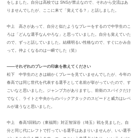
をしました。自分は高校では
SNS
が禁止なので、それから交流はあ
りませんでしたが、ここに来て「覚えてる？」と話しました。
中上 高さがあって、自分と似たようなプレーをするので中学生のこ
ろは「どんな選手なんやろな」と思っていました。自分も覚えていた
ので、ずっと話していました。結構明るい性格なので、すぐにかみ合
って。仲よくなるのは一瞬でした（笑）
——それぞれのプレーの印象を教えてください
松下 中学生のときは細かくプレーを見ていませんでしたが、今年の
春高では同じ世代を代表する選手として名前が挙がっていたので、す
ごいなと思いました。ジャンプ力がありますし、前衛のスパイクだけ
でなく、ライトと中央からのバックアタックのスピードと威力はレベ
ルが違うなと思いました。
中上 春高
1
回戦の（東福岡）対正智深谷（埼玉）戦を見ました。自
分と同じ代にレフトで打っている選手はあまりいませんが、いい選手