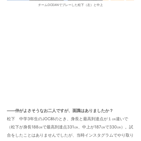
チームOCEANでプレーした松下（左）と中上
——仲がよさそうなお二人ですが、面識はありましたか？
松下 中学
3
年生の
JOC
杯のとき、身長と最高到達点が１㎝違いで
（松下が身長
188
㎝で最高到達点
331
㎝、中上が
187
㎝で
330
㎝）。試
合をしたことはありませんでしたが、当時インスタグラムでやり取り