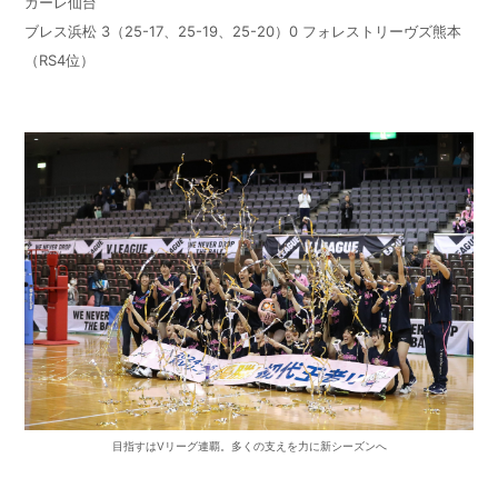
ガーレ仙台
ブレス浜松
3
（
25-17
、
25-19
、
25-20
）
0
フォレストリーヴズ熊本
（
RS4
位）
目指すはVリーグ連覇。多くの支えを力に新シーズンへ