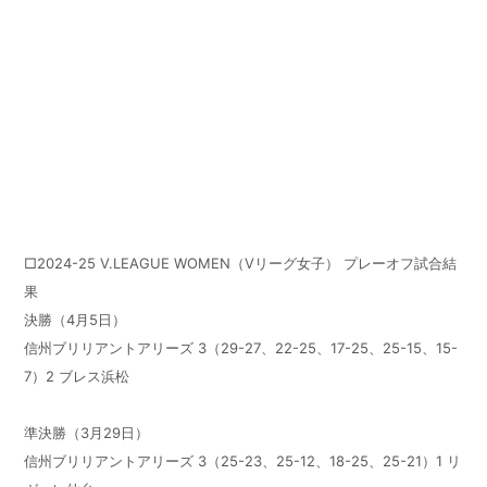
□
2024-25 V.LEAGUE WOMEN
（
V
リーグ女子） プレーオフ試合結
果
決勝（
4
月
5
日）
信州ブリリアントアリーズ
3
（
29-27
、
22-25
、
17-25
、
25-15
、
15-
7
）
2
ブレス浜松
準決勝（
3
月
29
日）
信州ブリリアントアリーズ
3
（
25-23
、
25-12
、
18-25
、
25-21
）
1
リ