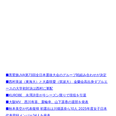
■黒鷲旗JVA第73回全日本選抜大会のグループ戦組み合わせが決定
■西村美波（東海大）と大森咲愛（筑波大） 金蘭会高出身ダブルエ
ースの大学初対決は西村に軍配
■KUROBE 永澤詩音が今シーズン限りで現役を引退
■大阪MV 西川有喜、蓑輪幸、山下遥香の退部を発表
■秋本美空が代表復帰 初選出は川畑遥奈ら10人 2025年度女子日本
代表登録メンバー34人を発表