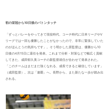
初の栄冠から
10
日後のバトンタッチ
「ずっとバレーをやってきて現役時代、コーチ時代に日本リーグや
V
リーグでは一回も優勝したことがなかったので、非常に緊張していた
のがほんとうの気持ちです」。そう明かした原監督は、優勝から
10
日後の
4
月
15
日に退任を発表。これまで分析・対策などで幅広く貢献
してきた、成田郁久美コーチの新監督就任が合わせて発表された。
「このチームはまだまだ強くなれる、成長できると確信しています」
（成田監督）。次は「連覇」へ。長野から、また新たな一歩が踏み出
される。