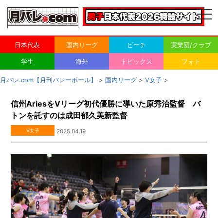
togg
navi
日本代表
国内リーグ
ビーチ
実業団/クラブ
学生
海外
トピックス
フォト
月バレ.com【月刊バレーボール】
>
国内リーグ
>
V女子
>
信州AriesをVリーグ初代優勝に導いた原秀治監督 バ
トンを託すのは成田郁久美新監督
V女子
2025.04.19