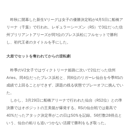
昨秋に開幕した新生
V
リーグは女子の優勝決定戦が
4
月
5
日に船橋ア
リーナ（千葉）で行われ、レギュラーシーズン（
RS
）で
3
位だった信
州ブリリアントアリーズが同
1
位のブレス浜松にフルセットで勝利
し、初代王者のタイトルを手にした。
大差でセットを奪われてからの逆転劇
昨季の
V2
女子ではヴィクトリーナ姫路に次いで
2
位だった信州
Aries
。同
4
位だったブレス浜松と、同
6
位のリガーレ仙台を今季
RS
の
成績で上回ることができず、課題の残る状態でプレーオフに挑んでい
た。
しかし、
3
月
29
日に船橋アリーナで行われた仙台（
RS2
位）との準
決勝ではオポジットの王美懿が爆発する。
RS
の仙台戦では最高で
40%
だったアタック決定率がこの日は
50%
を記録。
56
打数
28
得点と
いう、仙台の粘りも追いつかない活躍で勝利をもぎ取った。