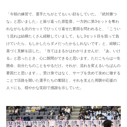
「今朝の練習で、選手たちがとてもいい顔をしていた。『絶対勝つ
な』と思いました」と振り返った原監督。一方的に第
3
セットを奪わ
れながらも次のセットでひっくり返せた要因を問われると、「こうい
う流れは結構たくさん経験していまして。もし
3
セット目を競って負
けていたら、もしかしたらダメだったかもしれないです」と、経験に
基づく見解を話した。「当てはまるかはわかりませんが、『あ、いけ
る』と思ったとき、心に隙間ができると思います。ただこちらは一生
懸命、自分たちのことをやるだけ。それが、流れを変えるいちばんの
要因だと思います」。受け身ではなく、サーブを含めて攻めに徹する
ことで活路を開いた選手たちの奮闘と、それを支えた周囲や応援の
人々にも、穏やかな笑顔で感謝を示していた。