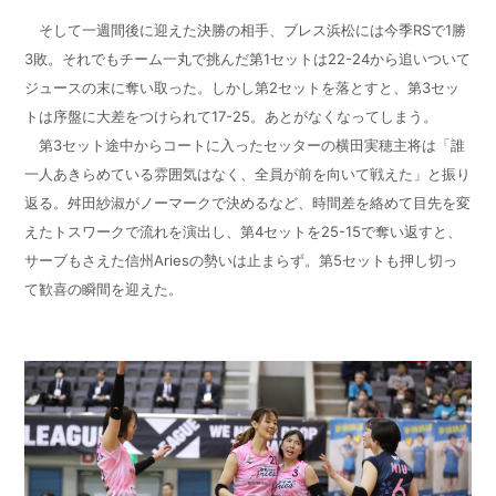
そして一週間後に迎えた決勝の相手、ブレス浜松には今季
RS
で
1
勝
3
敗。それでもチーム一丸で挑んだ第
1
セットは
22-24
から追いついて
ジュースの末に奪い取った。しかし第
2
セットを落とすと、第
3
セッ
トは序盤に大差をつけられて
17-25
。あとがなくなってしまう。
第
3
セット途中からコートに入ったセッターの横田実穂主将は「誰
一人あきらめている雰囲気はなく、全員が前を向いて戦えた」と振り
返る。舛田紗淑がノーマークで決めるなど、時間差を絡めて目先を変
えたトスワークで流れを演出し、第
4
セットを
25-15
で奪い返すと、
サーブもさえた信州
Aries
の勢いは止まらず。第
5
セットも押し切っ
て歓喜の瞬間を迎えた。