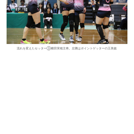
流れを変えたセッター③横田実穂主将。左隣はポイントゲッターの王美懿