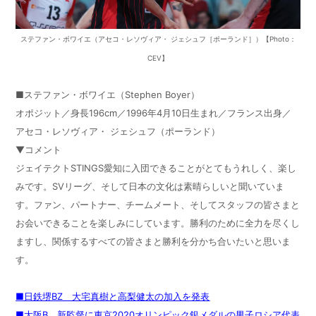
ステファン・ボワイエ（アセコ・レソヴィア・ ジェシュフ［ポーランド］）【Photo：
CEV】
■ステファン・ボワイエ（Stephen Boyer）
オポジット／身長196cm／1996年4月10日生まれ／フランス出身／
アセコ・レソヴィア・ ジェシュフ（ポーランド）
▼コメント
ジェイテクトSTINGS愛知に入団できることがとてもうれしく、楽し
みです。SVリーグ、そして日本の文化は素晴らしいと聞いていま
す。ファン、パートナー、チームメート、そしてスタッフの皆さまと
お会いできることを楽しみにしています。勝利のために全力を尽くし
ますし、関係するすべての皆さまと勝利を分かち合いたいと思いま
す。
■日鉄堺BZ 大宅真樹と高梨健太の加入を発表
■大阪B 新監督に東京2020オリンピック銀メダルの男子ロシア代表