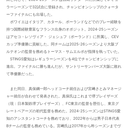
ラーシーズンで32試合に登録され、チャンピオンシップのクォータ
ーファイナルにも出場した。
ボワイエはイタリア、カタール、ポーランドなどでのプレー経験を
持つ国際経験豊富なフランス出身のオポジット。2024-25シーズン
はアセコ・レソヴィア・ ジェシュフ（ポーランド）に所属し、CEV
カップ準優勝に貢献した。同チームは2025-26シーズンより大阪ブ
ルテオンの監督を務めるトーマス・サムエルボが指揮を執っていた。
STINGS愛知はレギュラーシーズンを4位でチャンピオンシップに
進出。ファイナルに勝ち進んだが、サントリーサンバーズ大阪に敗れ
て準優勝だった。
また同日、真保綱一郎ヘッドコーチ就任および宮﨑さとみマネージ
ャー就任が合わせて発表された。真保氏はこれまで堺ブレイザーズ
（現：日本製鉄堺ブレイザーズ）、FC東京の監督を歴任し、東京グ
レートベアーズの初代監督を務めた。2024-25シーズンはSTINGS愛
知のアシスタントコーチを務めており、2022年からは男子日本代表
Bチームの監督も務めている。宮﨑氏は2017年から昨シーズンまでヴ