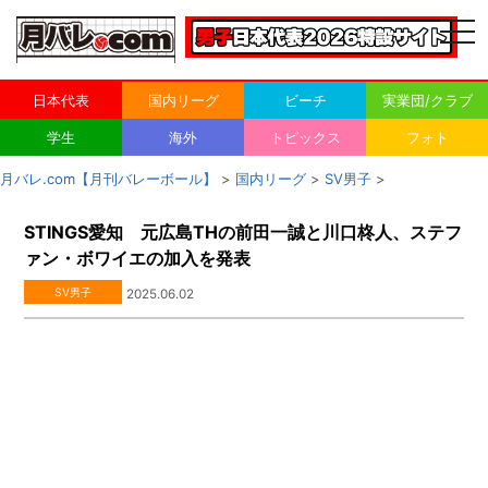
togg
navi
日本代表
国内リーグ
ビーチ
実業団/クラブ
学生
海外
トピックス
フォト
月バレ.com【月刊バレーボール】
>
国内リーグ
>
SV男子
>
STINGS愛知 元広島THの前田一誠と川口柊人、ステフ
ァン・ボワイエの加入を発表
SV男子
2025.06.02