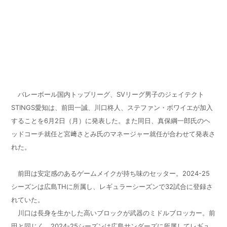
バレーボール国内トップリーグ、SVリーグ男子のジェイテクト
STINGS愛知は、前田一誠、川口柊人、ステファン・ボワイエが加入
することを6月2日（月）に発表した。また同日、真保綱一郎氏のヘ
ッドコーチ就任と宮﨑さとみ氏のマネージャー就任が合わせて発表さ
れた。
前田は安定感のあるゲームメイクが持ち味のセッター。2024-25
シーズンは広島THに所属し、レギュラーシーズンで32試合に登録さ
れていた。
川口は長身を生かした高いブロックが武器のミドルブロッカー。前
田と同じく、2024-25シーズンは広島サンダーズに所属してレギュ