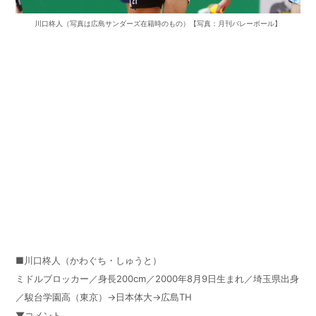
川口柊人（写真は広島サンダーズ在籍時のもの）【写真：月刊バレーボール】
■川口柊人（かわぐち・しゅうと）
ミドルブロッカー／身長200cm／2000年8月9日生まれ／埼玉県出身
／駿台学園高（東京）→日本体大→広島TH
▼コメント