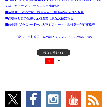
を率いたトーマス・サムエルボ氏が就任
■広島TH 永露元稀、西本圭吾、樋口裕希の入部を発表
■髙橋塁と藍の兄弟が京都府文化観光大使に就任
■藤中謙也がバレーボール教室をスタート 現役選手が直接指導
【次ページ】前田一誠の加入を伝えるチームのSNS投稿
続きを読む >>
1
2