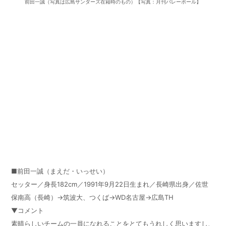
前田一誠（写真は広島サンダーズ在籍時のもの）【写真：月刊バレーボール】
■前田一誠（まえだ・いっせい）
セッター／身長182cm／1991年9月22日生まれ／長崎県出身／佐世
保南高（長崎）→筑波大、つくば→WD名古屋→広島TH
▼コメント
素晴らしいチームの一員になれることをとてもうれしく思いますし、