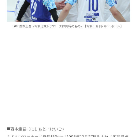
#18西本圭吾（写真は東レアローズ静岡時のもの）【写真：月刊バレーボール】
■西本圭吾（にしもと・けいご）
ミドルブロッカー／身長189cm／1998年10月27日生まれ／広島県出