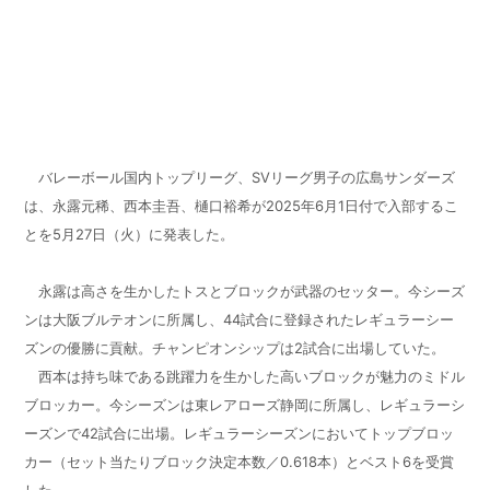
バレーボール国内トップリーグ、SVリーグ男子の広島サンダーズ
は、永露元稀、西本圭吾、樋口裕希が2025年6月1日付で入部するこ
とを5月27日（火）に発表した。
永露は高さを生かしたトスとブロックが武器のセッター。今シーズ
ンは大阪ブルテオンに所属し、44試合に登録されたレギュラーシー
ズンの優勝に貢献。チャンピオンシップは2試合に出場していた。
西本は持ち味である跳躍力を生かした高いブロックが魅力のミドル
ブロッカー。今シーズンは東レアローズ静岡に所属し、レギュラーシ
ーズンで42試合に出場。レギュラーシーズンにおいてトップブロッ
カー（セット当たりブロック決定本数／0.618本）とベスト6を受賞