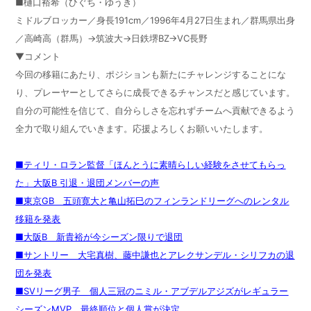
■樋口裕希（ひぐち・ゆうき）
ミドルブロッカー／身長191cm／1996年4月27日生まれ／群馬県出身
／高崎高（群馬）→筑波大→日鉄堺BZ→VC長野
▼コメント
今回の移籍にあたり、ポジションも新たにチャレンジすることにな
り、プレーヤーとしてさらに成長できるチャンスだと感じています。
自分の可能性を信じて、自分らしさを忘れずチームへ貢献できるよう
全力で取り組んでいきます。応援よろしくお願いいたします。
■ティリ・ロラン監督「ほんとうに素晴らしい経験をさせてもらっ
た」大阪B 引退・退団メンバーの声
■東京GB 五頭寛大と亀山拓巳のフィンランドリーグへのレンタル
移籍を発表
■大阪B 新貴裕が今シーズン限りで退団
■サントリー 大宅真樹、藤中謙也とアレクサンデル・シリフカの退
団を発表
■SVリーグ男子 個人三冠のニミル・アブデルアジズがレギュラー
シーズンMVP 最終順位と個人賞が決定