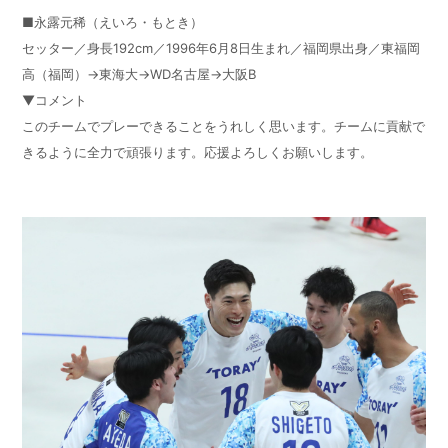
■永露元稀（えいろ・もとき）
セッター／身長192cm／1996年6月8日生まれ／福岡県出身／東福岡
高（福岡）→東海大→WD名古屋→大阪B
▼コメント
このチームでプレーできることをうれしく思います。チームに貢献で
きるように全力で頑張ります。応援よろしくお願いします。