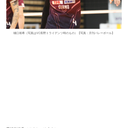
樋口裕希（写真はVC長野トライデンツ時のもの）【写真：月刊バレーボール】