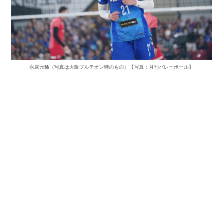
永露元稀（写真は大阪ブルテオン時のもの）【写真：月刊バレーボール】