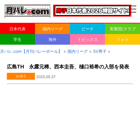
togg
navi
日本代表
国内リーグ
ビーチ
実業団/クラブ
学生
海外
トピックス
フォト
月バレ.com【月刊バレーボール】
>
国内リーグ
>
SV男子
>
広島TH 永露元稀、西本圭吾、樋口裕希の入部を発表
SV男子
2025.05.27