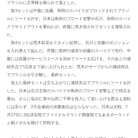
ブラジルに主導権を握られて落とした。
第3セットは中盤に佐藤、和田のスパイクがブロックされてブラジ
ルにリードを許す。日本は島村のブロード攻撃や石川、和田のスパイ
クでサイドアウトを重ねたが、終盤に突き放されてセットを連取され
た。
第4セットは荒木彩花をスタメン起用し、石川と佐藤のポジション
を入れ替えて臨んだ。序盤に島村の速攻や佐藤のスパイクで先行、中
盤には佐藤がサービスエースを決めてリードを広げる。そのあとの連
続失点で1点差まで追い上げられたが、荒木のサーブからの連続得点
でブラジルを引き離し、最終セットへ。
迎えた最終セットは立ち上がりに連続失点でブラジルにリードを許
した。日本は石川主将のスパイクや島村のブロード攻撃などで得点を
重ね、さらに塩出仁美や山田二千華を投入して追い上げを図るも逆転
には至らず、2大会連続の決勝進出はならなかった。日本は次戦、7
月27日に3位決定戦でファイナルラウンド開催国でもあるポーランド
と銅メダルを懸けて対戦する。