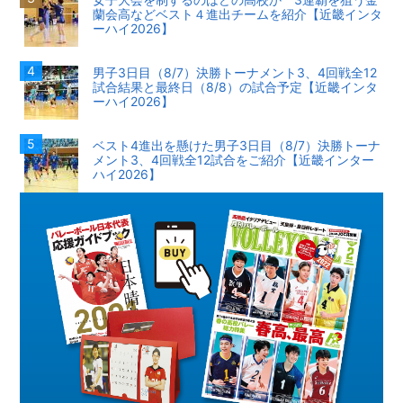
蘭会高などベスト４進出チームを紹介【近畿インタ
ーハイ2026】
男子3日目（8/7）決勝トーナメント3、4回戦全12
試合結果と最終日（8/8）の試合予定【近畿インタ
ーハイ2026】
ベスト4進出を懸けた男子3日目（8/7）決勝トーナ
メント3、4回戦全12試合をご紹介【近畿インター
ハイ2026】