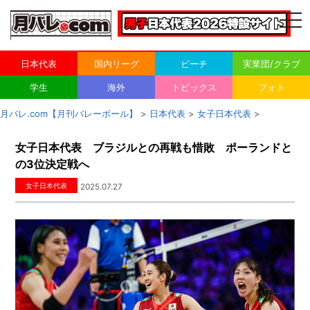
togg
navi
日本代表
国内リーグ
ビーチ
実業団/クラブ
学生
海外
トピックス
フォト
月バレ.com【月刊バレーボール】
>
日本代表
>
女子日本代表
>
女子日本代表 ブラジルとの再戦も惜敗 ポーランドと
の3位決定戦へ
女子日本代表
2025.07.27