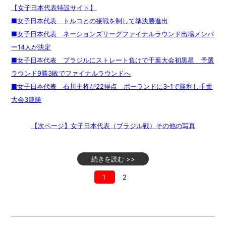
【女子日本代表特設サイト】
■女子日本代表 トルコとの接戦を制して準決勝進出
■女子日本代表 ネーションズリーグファイナルラウンド出場メンバ
ー14人が決定
■女子日本代表 ブラジルにストレート負けで千葉大会初黒星 予選
ラウンド9勝3敗でファイナルラウンドへ
■女子日本代表 石川主将が22得点 ポーランドに3-1で勝利し千葉
大会3連勝
【次ページ】女子日本代表（ブラジル戦）その他の写真
続きを読む >>
1
2