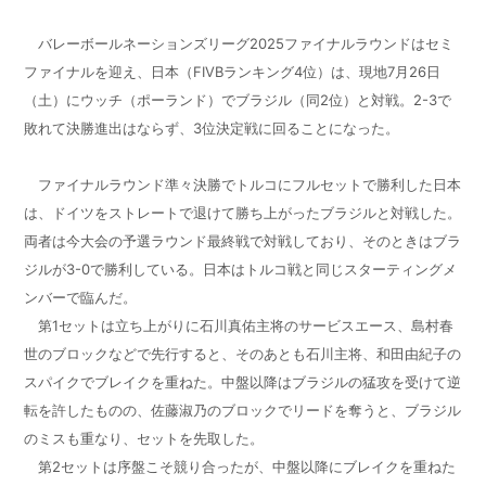
バレーボールネーションズリーグ2025ファイナルラウンドはセミ
ファイナルを迎え、日本（FIVBランキング4位）は、現地7月26日
（土）にウッチ（ポーランド）でブラジル（同2位）と対戦。2-3で
敗れて決勝進出はならず、3位決定戦に回ることになった。
ファイナルラウンド準々決勝でトルコにフルセットで勝利した日本
は、ドイツをストレートで退けて勝ち上がったブラジルと対戦した。
両者は今大会の予選ラウンド最終戦で対戦しており、そのときはブラ
ジルが3-0で勝利している。日本はトルコ戦と同じスターティングメ
ンバーで臨んだ。
第1セットは立ち上がりに石川真佑主将のサービスエース、島村春
世のブロックなどで先行すると、そのあとも石川主将、和田由紀子の
スパイクでブレイクを重ねた。中盤以降はブラジルの猛攻を受けて逆
転を許したものの、佐藤淑乃のブロックでリードを奪うと、ブラジル
のミスも重なり、セットを先取した。
第2セットは序盤こそ競り合ったが、中盤以降にブレイクを重ねた