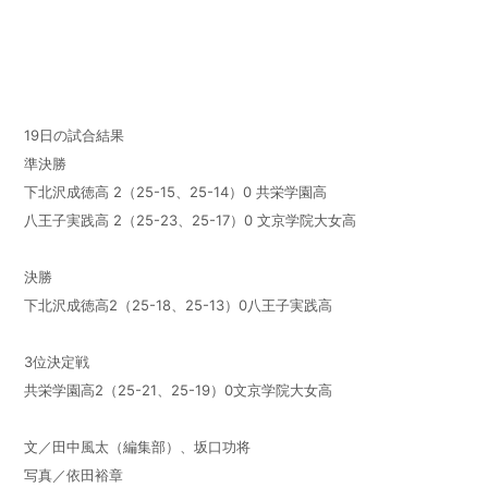
19日の試合結果
準決勝
下北沢成徳高
2
（
25-15
、
25-14
）
0
共栄学園高
八王子実践高
2
（
25-23
、
25-17
）
0
文京学院大女高
決勝
下北沢成徳高
2
（
25-18
、
25-13
）
0
八王子実践高
3位決定戦
共栄学園高
2
（
25-21
、
25-19
）
0
文京学院大女高
文／田中風太（編集部）、坂口功将
写真／依田裕章