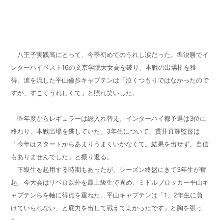
八王子実践高
苦しんできた
3
年生が奮起
今季初の全国へ
八王子実践高にとって、今季初めてのうれし涙だった。準決勝でイ
ンターハイベスト16の文京学院大女高を破り、本戦の出場権を獲
得。涙を流した平山倫歩キャプテンは「泣くつもりではなかったので
すが、すごくうれしくて」と照れ笑いした。
昨年度からレギュラーは総入れ替え。インターハイ都予選は3位に
終わり、本戦出場を逃していた。
3
年生について、貫井直輝監督は
「今年はスタートからあまりうまくいかなくて。結果を出せず、自信
もありませんでした」と振り返る。
下級生を起用する時期もあったが、シーズン終盤にきて3年生が奮
起。今大会はリベロ以外を最上級生で固め、ミドルブロッカー平山キ
ャプテンらを軸に得点を重ねた。平山キャプテンは「1、2年生に負
けていられない、と底力を出して戦えてよかったです」と胸を張っ