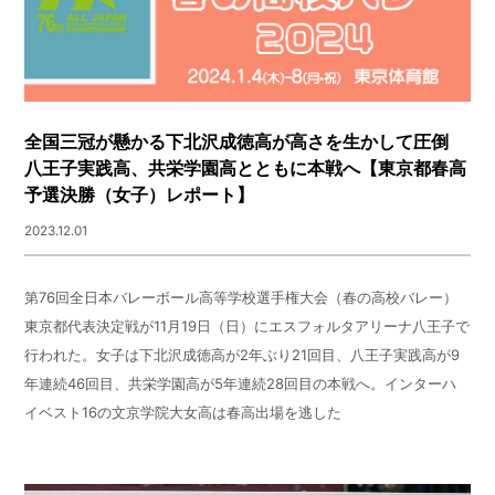
全国三冠が懸かる下北沢成徳高が高さを生かして圧倒
八王子実践高、共栄学園高とともに本戦へ【東京都春高
予選決勝（女子）レポート】
2023.12.01
第76回全日本バレーボール高等学校選手権大会（春の高校バレー）
東京都代表決定戦が11月19日（日）にエスフォルタアリーナ八王子で
行われた。女子は下北沢成徳高が
2
年ぶり
21
回目、八王子実践高が
9
年連続
46
回目、共栄学園高が
5
年連続
28
回目の本戦へ。インターハ
イベスト
16
の文京学院大女高は春高出場を逃した