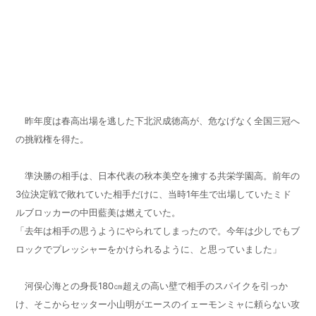
下北沢成徳高
ブロック連発でライバルを寄せつけず
昨年度は春高出場を逃した下北沢成徳高が、危なげなく全国三冠へ
の挑戦権を得た。
準決勝の相手は、日本代表の秋本美空を擁する共栄学園高。前年の
3
位決定戦で敗れていた相手だけに、当時
1
年生で出場していたミド
ルブロッカーの中田藍美は燃えていた。
「去年は相手の思うようにやられてしまったので。今年は少しでもブ
ロックでプレッシャーをかけられるように、と思っていました」
河俣心海との身長180㎝超えの高い壁で相手のスパイクを引っか
け、そこからセッター小山明がエースのイェーモンミャに頼らない攻