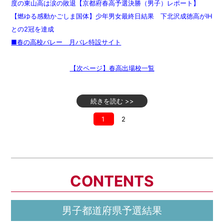
度の東山高は涙の敗退【京都府春高予選決勝（男子）レポート】
【燃ゆる感動かごしま国体】少年男女最終日結果 下北沢成徳高がIH
との2冠を達成
■春の高校バレー 月バレ特設サイト
【次ページ】春高出場校一覧
続きを読む >>
1
2
CONTENTS
男子都道府県予選結果