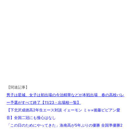
【関連記事】
男子は星城、女子は初出場の今治精華などが本戦出場 春の高校バレ
ー予選がすべて終了【11/23・出場校一覧】
【下北沢成徳高2年生エース対談 イェーモン ミャ×後藤ビビアン愛
音】全国二冠にも慢心はなし
「この日のためにやってきた」洛南高が5年ぶりの優勝 全国準優勝2