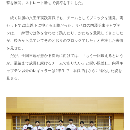
撃を展開。ストレート勝ちで切符を手にした。
続く決勝の八王子実践高戦でも、チームとしてブロックを連発。両
セットで20点以下に抑える圧勝だった。リベロの内澤明未キャプテ
ンは、「練習では体を合わせて跳んだり、かたちを意識してきました
が、後ろから見ていてそのとおりのブロックでした」と充実した表情
を見せた。
だが、全国三冠が懸かる春高に向けては、「もう一回鍛えるという
か。最後まで成長し続けるチームでありたい」と鋭い眼差し。内澤キ
ャプテン以外のレギュラーは
2
年生で、本戦ではさらに進化した姿を
見せる。