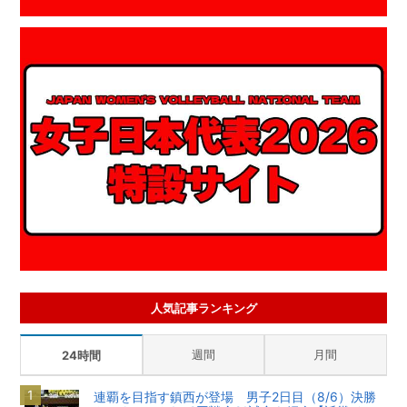
人気記事ランキング
週間
月間
24時間
連覇を目指す鎮西が登場 男子2日目（8/6）決勝