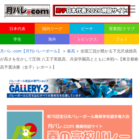
togg
navi
日本代表
国内リーグ
ビーチ
実業団/クラブ
学生
海外
トピックス
フォト
月バレ.com【月刊バレーボール】
>
春高
> 全国三冠が懸かる下北沢成徳高
が高さを生かして圧倒 八王子実践高、共栄学園高とともに本戦へ【東京都春
高予選決勝（女子）レポート】