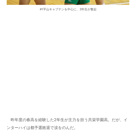
#1平山キャプテンを中心に、3年生が奮起
共栄学園高
苦しんだ夏を越え
ディフェンス力も強化
昨年度の春高を経験した
2
年生が主力を担う共栄学園高。だが、イ
ンターハイは都予選敗退で涙をのんだ。