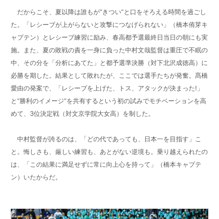
だからこそ、夏以降は誰もが“きつい”と口をそろえる時間を過ごし
た。「レシーブが上がらないと攻撃につなげられない」（橋本侑芽キ
ャプテン）とレシーブ練習に励み、春高都予選最終日当日の朝にも実
施。また、夏の敗戦の責を一身に負った中村文哉監督は重圧で不眠の
中、その分を「分析にあてた」と都予選準決勝（対下北沢成徳高）に
必勝を期した。結果として敗れたが、ここでは選手たちが発奮。髙橋
愛由の発案で、「レシーブを上げた、トス、アタックが決まった
!
」
と“勝利のイメージ”を共有するという初の試みでモチベーションを高
めて、
3
位決定戦（対文京学院大女高）を制した。
中村監督が誇るのは、「どの代であっても、日本一を目指す」こ
と。悔しさも、厳しい練習も、あとがない逆境も。乗り越えられたの
は、「この結果に満足せずに常に向上心を持って」（橋本キャプテ
ン）いたからだ。