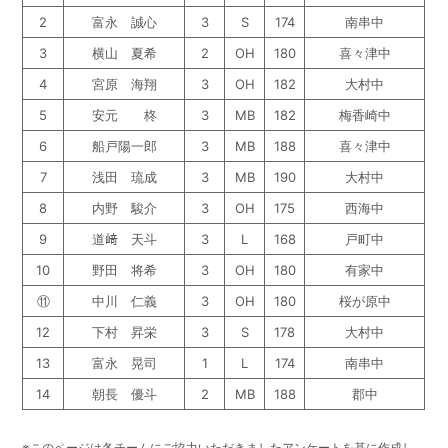
2
富永 誠心
3
S
174
南串中
3
横山 夏希
2
OH
180
喜々津中
4
宮原 海翔
3
OH
182
大村中
5
安元 柊
3
MB
182
梅香崎中
6
船戸陽一郎
3
MB
188
喜々津中
7
浅田 琉成
3
MB
190
大村中
8
内野 駿介
3
OH
175
西海中
9
道﨑 天斗
3
L
168
戸町中
10
野田 将希
3
OH
180
有家中
⑪
中川 仁義
3
OH
180
桜が原中
12
下村 昇栄
3
S
178
大村中
13
富永 晃司
1
L
174
南串中
14
朝長 優斗
2
MB
188
郡中
※このページは各チームにご協力いただきましたアンケートを基に作成し