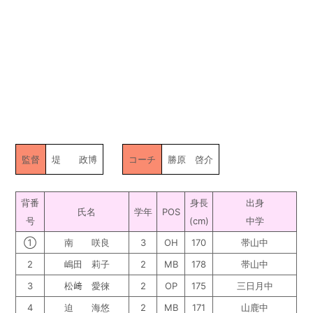
監督
堤 政博
コーチ
勝原 啓介
背番
身長
出身
氏名
学年
POS
号
(cm)
中学
①
南 咲良
3
OH
170
帯山中
2
嶋田 莉子
2
MB
178
帯山中
3
松﨑 愛徠
2
OP
175
三日月中
4
迫 海悠
2
MB
171
山鹿中