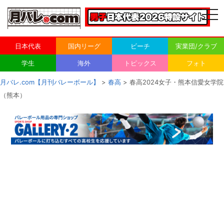
togg
navi
日本代表
国内リーグ
ビーチ
実業団/クラブ
学生
海外
トピックス
フォト
月バレ.com【月刊バレーボール】
>
春高
> 春高2024女子・熊本信愛女学院
（熊本）