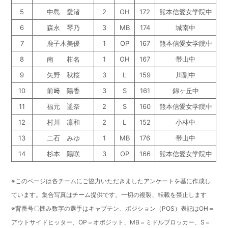
5
中島 愛渚
2
OH
172
熊本信愛女学院中
6
森永 琴乃
3
MB
174
城南中
7
鹿子木美優
1
OP
167
熊本信愛女学院中
8
南 柑名
1
OH
167
帯山中
9
矢野 秋桜
3
L
159
川副中
10
前﨑 陽香
3
S
161
錦ヶ丘中
11
福元 遥奈
2
S
160
熊本信愛女学院中
12
村川 凛和
2
L
152
小林中
13
二石 みゆ
1
MB
176
帯山中
14
杉本 陽咲
3
OP
166
熊本信愛女学院中
※このページは各チームにご協力いただきましたアンケートを基に作成し
ています。
集合写真はチーム提供です。一切の複製、転載を禁止します
※背番号〇囲み数字の選手はキャプテン、
ポジション（POS）表記はOH＝
アウトサイドヒッター、OP＝オポジット、MB＝ミドルブロッカー、S＝