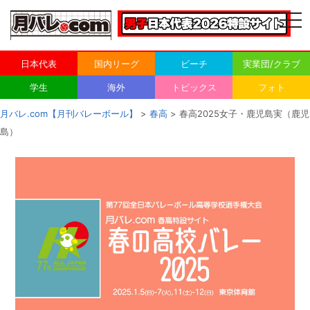
togg
navi
日本代表
国内リーグ
ビーチ
実業団/クラブ
学生
海外
トピックス
フォト
月バレ.com【月刊バレーボール】
>
春高
> 春高2025女子・鹿児島実（鹿児
島）