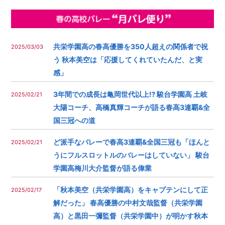
共栄学園高の春高優勝を350人超えの関係者で祝
2025/03/03
う 秋本美空は「応援してくれていたんだ、と実
感」
3年間での成長は亀岡世代以上⁉︎ 駿台学園高 土岐
2025/02/21
大陽コーチ、高橋真輝コーチが語る春高3連覇&全
国三冠への道
ど派手なバレーで春高3連覇&全国三冠も︎「ほんと
2025/02/21
うにフルスロットルのバレーはしていない」 駿台
学園高梅川大介監督が語る偉業
「秋本美空（共栄学園高）をキャプテンにして正
2025/02/17
解だった」 春高優勝の中村文哉監督（共栄学園
高）と黒田一彌監督（共栄学園中）が明かす秋本