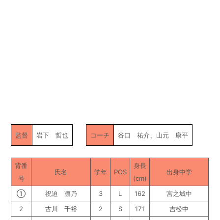
監督
岩下 哲也
コーチ
谷口 祐介、山元 康平
背番
身長
氏名
学年
POS
出身中学
号
(cm)
①
祝迫 凛乃
3
L
162
宮之城中
2
古川 千裕
2
S
171
吉松中