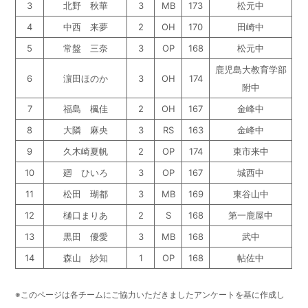
3
北野 秋華
3
MB
173
松元中
4
中西 来夢
2
OH
170
田崎中
5
常盤 三奈
3
OP
168
松元中
鹿児島大教育学部
6
濵田ほのか
3
OH
174
附中
7
福島 楓佳
2
OH
167
金峰中
8
大隣 麻央
3
RS
163
金峰中
9
久木崎夏帆
2
OP
174
東市来中
10
廻 ひいろ
3
OP
167
城西中
11
松田 瑚都
3
MB
169
東谷山中
12
樋口まりあ
2
S
168
第一鹿屋中
13
黒田 優愛
3
MB
168
武中
14
森山 紗知
1
OP
168
帖佐中
※このページは各チームにご協力いただきましたアンケートを基に作成し